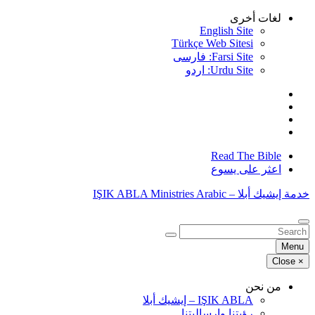
Skip
لغات أخرى
to
English Site
content
Türkçe Web Sitesi
Farsi Site: فارسی
Urdu Site: اردو
Read The Bible
اعثر على يسوع
خدمة إيشيك أبلا – IŞIK ABLA Ministries Arabic
البحث
عن:
Menu
Close
×
من نحن
IŞIK ABLA – إيشيك أبلا
رؤيتنا وإرساليتنا