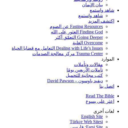
بيان الإيمان
شاهد واستمع
شاهد واستمع
اكتشف المزيد
Fasting Resources عن الصوم
Finding God العثور على الله
Going Deeper التعمّق أكثر
Overcome الغلبة
Dealing with Life’s Issues التعامل مع قضايا الحياة
Trauma Center مركز معالجة الصدمات
الموارد
مقالات وتأملات
تأملات الأربعين يومًا
كتب مجانية للتحميل
ديفيد باوسون – David Pawson
اتصل بنا
Read The Bible
اعثر على يسوع
لغات أخرى
English Site
Türkçe Web Sitesi
Farsi Site: فارسی