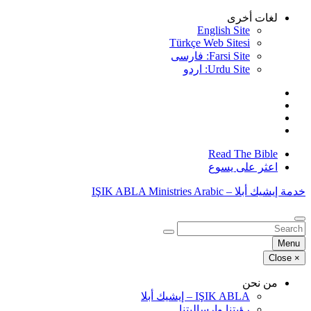
Skip
لغات أخرى
to
English Site
content
Türkçe Web Sitesi
Farsi Site: فارسی
Urdu Site: اردو
Read The Bible
اعثر على يسوع
خدمة إيشيك أبلا – IŞIK ABLA Ministries Arabic
البحث
عن:
Menu
Close
×
من نحن
IŞIK ABLA – إيشيك أبلا
رؤيتنا وإرساليتنا