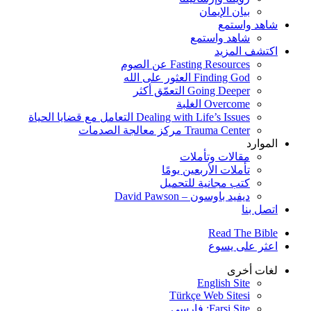
بيان الإيمان
شاهد واستمع
شاهد واستمع
اكتشف المزيد
Fasting Resources عن الصوم
Finding God العثور على الله
Going Deeper التعمّق أكثر
Overcome الغلبة
Dealing with Life’s Issues التعامل مع قضايا الحياة
Trauma Center مركز معالجة الصدمات
الموارد
مقالات وتأملات
تأملات الأربعين يومًا
كتب مجانية للتحميل
ديفيد باوسون – David Pawson
اتصل بنا
Read The Bible
اعثر على يسوع
لغات أخرى
English Site
Türkçe Web Sitesi
Farsi Site: فارسی