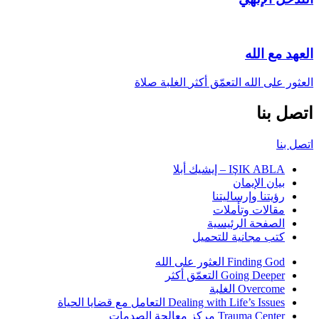
العهد مع الله
العثور على الله
التعمّق أكثر
الغلبة
صلاة
اتصل بنا
اتصل بنا
IŞIK ABLA – إيشيك أبلا
بيان الإيمان
رؤيتنا وإرساليتنا
مقالات وتأملات
الصفحة الرئيسية
كتب مجانية للتحميل
Finding God العثور على الله
Going Deeper التعمّق أكثر
Overcome الغلبة
Dealing with Life’s Issues التعامل مع قضايا الحياة
Trauma Center مركز معالجة الصدمات