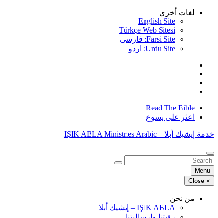
Skip
لغات أخرى
to
English Site
content
Türkçe Web Sitesi
Farsi Site: فارسی
Urdu Site: اردو
Read The Bible
اعثر على يسوع
خدمة إيشيك أبلا – IŞIK ABLA Ministries Arabic
البحث
عن:
Menu
Close
×
من نحن
IŞIK ABLA – إيشيك أبلا
رؤيتنا وإرساليتنا