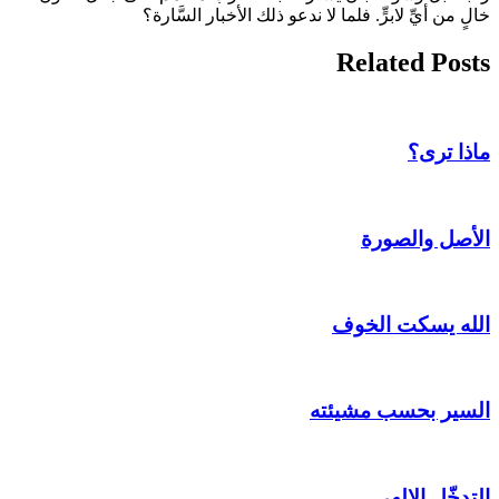
خالٍ من أيِّ لابرٍّ. فلما لا ندعو ذلك الأخبار السَّارة؟
Related Posts
ماذا ترى؟
الأصل والصورة
الله يسكت الخوف
السير بحسب مشيئته
التدخّل الإلهي