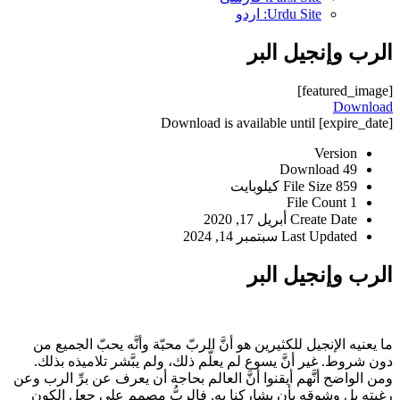
Urdu Site: اردو
الرب وإنجيل البر
[featured_image]
Download
Download is available until [expire_date]
Version
Download
49
859 كيلوبايت
File Size
File Count
1
Create Date
أبريل 17, 2020
Last Updated
سبتمبر 14, 2024
الرب وإنجيل البر
ما يعنيه الإنجيل للكثيرين هو أنَّ الربّ محبّة وأنَّه يحبّ الجميع من
دون شروط. غير أنَّ يسوع لم يعلَّم ذلك، ولم يبَّشر تلاميذه بذلك.
ومن الواضح أنَّهم أيقنوا أنَّ العالم بحاجة أن يعرف عن برِّ الرب وعن
رغبته بل وشوقه بأن يشاركنا به. فالربُّ مصمم على جعل الكون