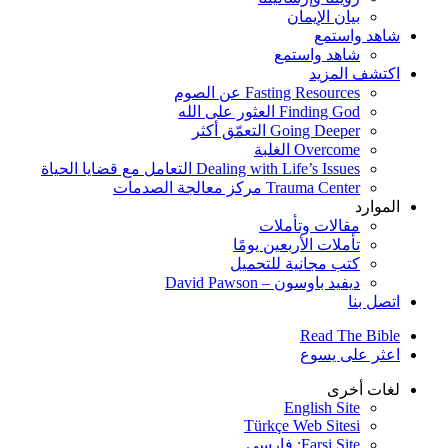
بيان الإيمان
شاهد واستمع
شاهد واستمع
اكتشف المزيد
Fasting Resources عن الصوم
Finding God العثور على الله
Going Deeper التعمّق أكثر
Overcome الغلبة
Dealing with Life’s Issues التعامل مع قضايا الحياة
Trauma Center مركز معالجة الصدمات
الموارد
مقالات وتأملات
تأملات الأربعين يومًا
كتب مجانية للتحميل
ديفيد باوسون – David Pawson
اتصل بنا
Read The Bible
اعثر على يسوع
لغات أخرى
English Site
Türkçe Web Sitesi
Farsi Site: فارسی