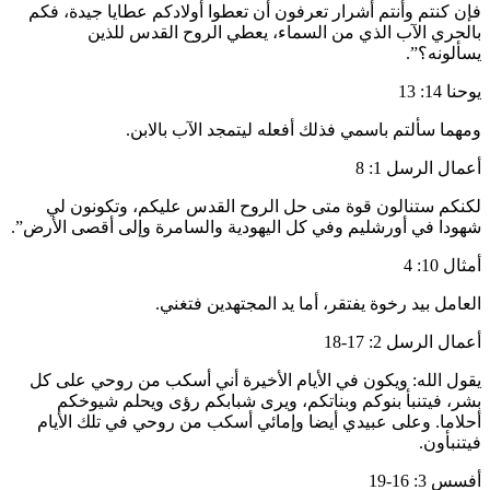
فإن كنتم وأنتم أشرار تعرفون أن تعطوا أولادكم عطايا جيدة، فكم
بالحري الآب الذي من السماء، يعطي الروح القدس للذين
يسألونه؟”.
يوحنا 14: 13
ومهما سألتم باسمي فذلك أفعله ليتمجد الآب بالابن.
أعمال الرسل 1: 8
لكنكم ستنالون قوة متى حل الروح القدس عليكم، وتكونون لي
شهودا في أورشليم وفي كل اليهودية والسامرة وإلى أقصى الأرض”.
أمثال 10: 4
العامل بيد رخوة يفتقر، أما يد المجتهدين فتغني.
أعمال الرسل 2: 17-18
يقول الله: ويكون في الأيام الأخيرة أني أسكب من روحي على كل
بشر، فيتنبأ بنوكم وبناتكم، ويرى شبابكم رؤى ويحلم شيوخكم
أحلاما. وعلى عبيدي أيضا وإمائي أسكب من روحي في تلك الأيام
فيتنبأون.
أفسس 3: 16-19