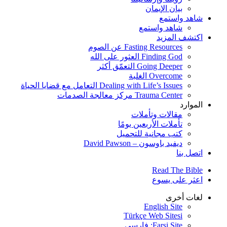
بيان الإيمان
شاهد واستمع
شاهد واستمع
اكتشف المزيد
Fasting Resources عن الصوم
Finding God العثور على الله
Going Deeper التعمّق أكثر
Overcome الغلبة
Dealing with Life’s Issues التعامل مع قضايا الحياة
Trauma Center مركز معالجة الصدمات
الموارد
مقالات وتأملات
تأملات الأربعين يومًا
كتب مجانية للتحميل
ديفيد باوسون – David Pawson
اتصل بنا
Read The Bible
اعثر على يسوع
لغات أخرى
English Site
Türkçe Web Sitesi
Farsi Site: فارسی