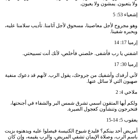
ولا يتعبون. يمشون ولا يعيون.
إشعياء 53: 5
وهو مجروح لأجل معاصينا، مسحوق لأجل آثامنا. تأديب سلامنا عليه،
وبحبره شفينا.
إرميا 17: 14
اشفني يا رب فأشفى. خلصني فأخلص، لأنك أنت تسبيحتي.
إرميا 30: 17
لأني أرفدك وأشفيك من جروحك، يقول الرب. لأنهم قد دعوك منفية
صهيون التي لا سائل عنها.
ملاخي 4: 2
ولكم أيها المتقون اسمي تشرق شمس البر والشفاء في أجنحتها،
فتخرجون وتنشأون كعجول الصيرة.
يعقوب 5: 14-15
أمريض أحد بينكم؟ فليدع شيوخ الكنيسة فيصلوا عليه ويدهنوه بزيت
باسم الرب، وصلاة الإيمان تشفي المريض، والرب يقيمه، وإن كان