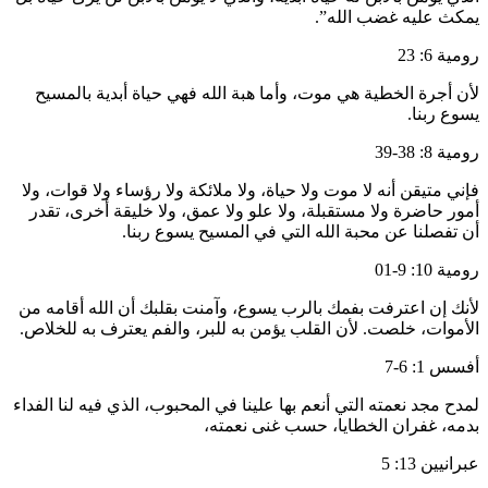
يمكث عليه غضب الله”.
رومية 6: 23
لأن أجرة الخطية هي موت، وأما هبة الله فهي حياة أبدية بالمسيح
يسوع ربنا.
رومية 8: 38-39
فإني متيقن أنه لا موت ولا حياة، ولا ملائكة ولا رؤساء ولا قوات، ولا
أمور حاضرة ولا مستقبلة، ولا علو ولا عمق، ولا خليقة أخرى، تقدر
أن تفصلنا عن محبة الله التي في المسيح يسوع ربنا.
رومية 10: 9-01
لأنك إن اعترفت بفمك بالرب يسوع، وآمنت بقلبك أن الله أقامه من
الأموات، خلصت. لأن القلب يؤمن به للبر، والفم يعترف به للخلاص.
أفسس 1: 6-7
لمدح مجد نعمته التي أنعم بها علينا في المحبوب، الذي فيه لنا الفداء
بدمه، غفران الخطايا، حسب غنى نعمته،
عبرانيين 13: 5