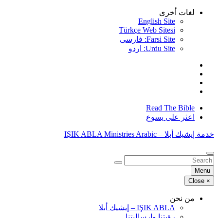
Skip
لغات أخرى
to
English Site
content
Türkçe Web Sitesi
Farsi Site: فارسی
Urdu Site: اردو
Read The Bible
اعثر على يسوع
خدمة إيشيك أبلا – IŞIK ABLA Ministries Arabic
البحث
عن:
Menu
Close
×
من نحن
IŞIK ABLA – إيشيك أبلا
رؤيتنا وإرساليتنا