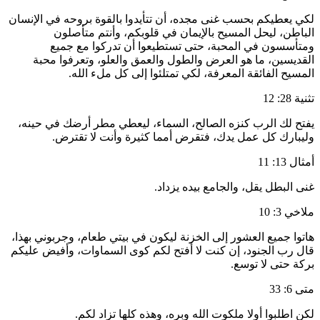
لكي يعطيكم بحسب غنى مجده، أن تتأيدوا بالقوة بروحه في الإنسان
الباطن، ليحل المسيح بالإيمان في قلوبكم، وأنتم متأصلون
ومتأسسون في المحبة، حتى تستطيعوا أن تدركوا مع جميع
القديسين، ما هو العرض والطول والعمق والعلو، وتعرفوا محبة
المسيح الفائقة المعرفة، لكي تمتلئوا إلى كل ملء الله.
تثنية 28: 12
يفتح لك الرب كنزه الصالح، السماء، ليعطي مطر أرضك في حينه،
وليبارك كل عمل يدك، فتقرض أمما كثيرة وأنت لا تقترض.
أمثال 13: 11
غنى البطل يقل، والجامع بيده يزداد.
ملاخي 3: 10
هاتوا جميع العشور إلى الخزنة ليكون في بيتي طعام، وجربوني بهذا،
قال رب الجنود، إن كنت لا أفتح لكم كوى السماوات، وأفيض عليكم
بركة حتى لا توسع.
متى 6: 33
لكن اطلبوا أولا ملكوت الله وبره، وهذه كلها تزاد لكم.