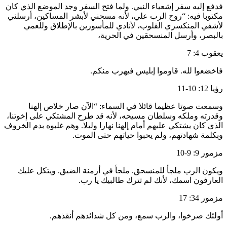
فدفع إليه سفر إشعياء النبي. ولما فتح السفر وجد الموضع الذي كان
مكتوبا فيه: “روح الرب علي، لأنه مسحني لأبشر المساكين، أرسلني
لأشفي المنكسري القلوب، لأنادي للمأسورين بالإطلاق وللعمي
بالبصر، وأرسل المنسحقين في الحرية،
يعقوب 4: 7
فاخضعوا لله. قاوموا إبليس فيهرب منكم.
رؤيا 12: 10-11
وسمعت صوتا عظيما قائلا في السماء: “الآن صار خلاص إلهنا
وقدرته وملكه وسلطان مسيحه، لأنه قد طرح المشتكي على إخوتنا،
الذي كان يشتكي عليهم أمام إلهنا نهارا وليلا. وهم غلبوه بدم الخروف
وبكلمة شهادتهم، ولم يحبوا حياتهم حتى الموت.
مزمور 9: 9-10
ويكون الرب ملجأ للمنسحق. ملجأ في أزمنة الضيق. ويتكل عليك
العارفون اسمك، لأنك لم تترك طالبيك يا رب.
مزمور 34: 17
أولئك صرخوا، والرب سمع، ومن كل شدائدهم أنقذهم.