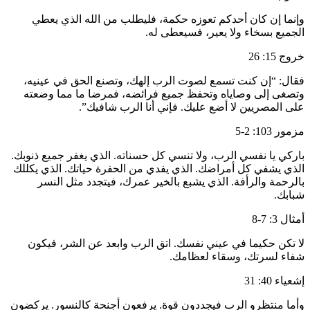
وإنما إن كان أحدكم تعوزه حكمة، فليطلب من الله الذي يعطي
الجميع بسخاء ولا يعير، فسيعطى له.
خروج 15: 26
فقال: “إن كنت تسمع لصوت الرب إلهك، وتصنع الحق في عينيه،
وتصغى إلى وصاياه وتحفظ جميع فرائضه، فمرضا ما مما وضعته
على المصريين لا أضع عليك. فإني أنا الرب شافيك”.
مزمور 103: 2-5
باركي يا نفسي الرب، ولا تنسي كل حسناته. الذي يغفر جميع ذنوبك.
الذي يشفي كل أمراضك. الذي يفدي من الحفرة حياتك. الذي يكللك
بالرحمة والرأفة. الذي يشبع بالخير عمرك، فيتجدد مثل النسر
شبابك.
أمثال 3: 7-8
لا تكن حكيما في عيني نفسك. اتق الرب وابعد عن الشر، فيكون
شفاء لسرتك، وسقاء لعظامك.
إشعياء 40: 31
وأما منتظرو الرب فيجددون قوة. يرفعون أجنحة كالنسور. يركضون