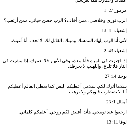
عصاك وعكازك هما يعزيانني.
مزمور 27: 1
الرب نوري وخلاصي، ممن أخاف؟ الرب حصن حياتي، ممن أرتعب؟
إشعياء 41: 13
لأني أنا الرب إلهك الممسك بيمينك، القائل لك: لا تخف. أنا أعينك.
إشعياء 43: 2
إذا اجتزت في المياه فأنا معك، وفي الأنهار فلا تغمرك. إذا مشيت في
النار فلا تلذع، واللهيب لا يحرقك.
يوحنا 14: 27
سلاما أترك لكم. سلامي أعطيكم. ليس كما يعطي العالم أعطيكم
أنا. لا تضطرب قلوبكم ولا ترهب.
أمثال 1: 23
ارجعوا عند توبيخي. هأنذا أفيض لكم روحي. أعلمكم كلماتي.
لوقا 11: 13