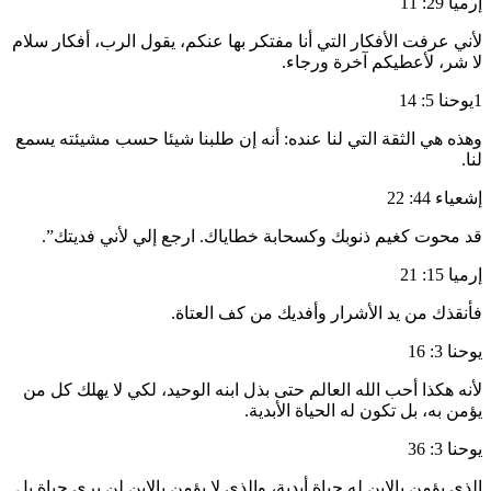
إرميا 29: 11
لأني عرفت الأفكار التي أنا مفتكر بها عنكم، يقول الرب، أفكار سلام
لا شر، لأعطيكم آخرة ورجاء.
1يوحنا 5: 14
وهذه هي الثقة التي لنا عنده: أنه إن طلبنا شيئا حسب مشيئته يسمع
لنا.
إشعياء 44: 22
قد محوت كغيم ذنوبك وكسحابة خطاياك. ارجع إلي لأني فديتك”.
إرميا 15: 21
فأنقذك من يد الأشرار وأفديك من كف العتاة.
يوحنا 3: 16
لأنه هكذا أحب الله العالم حتى بذل ابنه الوحيد، لكي لا يهلك كل من
يؤمن به، بل تكون له الحياة الأبدية.
يوحنا 3: 36
الذي يؤمن بالابن له حياة أبدية، والذي لا يؤمن بالابن لن يرى حياة بل