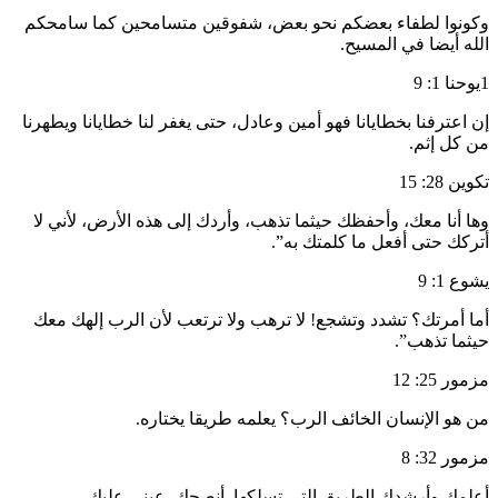
وكونوا لطفاء بعضكم نحو بعض، شفوقين متسامحين كما سامحكم
الله أيضا في المسيح.
1يوحنا 1: 9
إن اعترفنا بخطايانا فهو أمين وعادل، حتى يغفر لنا خطايانا ويطهرنا
من كل إثم.
تكوين 28: 15
وها أنا معك، وأحفظك حيثما تذهب، وأردك إلى هذه الأرض، لأني لا
أتركك حتى أفعل ما كلمتك به”.
يشوع 1: 9
أما أمرتك؟ تشدد وتشجع! لا ترهب ولا ترتعب لأن الرب إلهك معك
حيثما تذهب”.
مزمور 25: 12
من هو الإنسان الخائف الرب؟ يعلمه طريقا يختاره.
مزمور 32: 8
أعلمك وأرشدك الطريق التي تسلكها. أنصحك. عيني عليك.