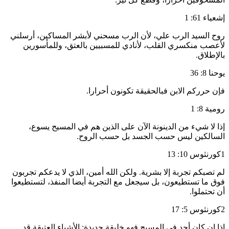
إشعياء 61: 1
روح السيد الرب علي، لأن الرب مسحني لأبشر المساكين، أرسلني
لأعصب منكسري القلب، لأنادي للمسبيين بالعتق، وللمأسورين
بالإطلاق.
يوحنا 8: 36
فإن حرركم الابن فبالحقيقة تكونون أحرارا.
رومية 8: 1
إذا لا شيء من الدينونة الآن على الذين هم في المسيح يسوع،
السالكين ليس حسب الجسد بل حسب الروح.
1كورنثوس 10: 13
لم تصبكم تجربة إلا بشرية. ولكن الله أمين، الذي لا يدعكم تجربون
فوق ما تستطيعون، بل سيجعل مع التجربة أيضا المنفذ، لتستطيعوا
أن تحتملوا.
2كورنثوس 5: 17
إذا إن كان أحد في المسيح فهو خليقة جديدة: الأشياء العتيقة قد