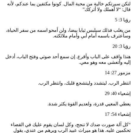
لتكن سيرتكم خالية من محبة المال. كونوا مكتفين بما عندكم، لأنه
قال: “لا أهملك ولا أتركك”
رؤيا 3: 5
من يغلب فذلك سيلبس ثيابا بيضا، ولن أمحو اسمه من سفر الحياة،
وسأعترف باسمه أمام أبي وأمام ملائكته.
رؤيا 3: 20
هنذا واقف على الباب وأقرع. إن سمع أحد صوتي وفتح الباب، أدخل
إليه وأتعشى معه وهو معي.
مزمور 27: 14
انتظر الرب. ليتشدد وليتشجع قلبك، وانتظر الرب.
إشعياء 40: 29
يعطي المعيي قدرة، ولعديم القوة يكثر شدة.
إشعياء 54: 17
“كل آلة صورت ضدك لا تنجح، وكل لسان يقوم عليك في القضاء
تحكمين عليه. هذا هو ميراث عبيد الرب وبرهم من عندي، يقول