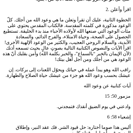
اقرأ وأعلن .2
الخطوة الثانية، عليك أن تقرأ وتعلن ما هي وعود الله من أجلك. كلّ
الوعود مذكورة في كلمته المقدسة. فالكتاب المقدس يحتوي على
مئات الوعود التي صنعها الله لأولاده الأحباء منذ بدء الخليقة. تستطيع
الحصول على الصحة، وحياة الامتلاء، والفرح الدائم، والسعادة
الأبدية، والسلام الروحي العجيب، والكثير من الوعود الإلهية الأخرى!
اقرأ الآيات والنصوص الكتابية التالية بصوتٍ عالٍ بحيث تسمعه أذنك
(لأن الإيمان بالخبر “بالسماع”، والخبر بكلمة الله) وآمن بقلبك أنّ هذه
الوعود هي من أجلك ومن أجل أهل بيتك!
راقب الله وهو يبدأ عمله في حياتك ويحوّل اللعنات إلى بركات. إن
عيشك بحسب وعود الله هو جزء من عيشك حياة الصلاح والطهارة.
آيات كتابية عن وعود الله
مزمور 50: 15
وادعني في يوم الضيق أنقذك فتمجدني.
إشعياء 58: 6
أليس هذا صوما أختاره: حل قيود الشر. فك عقد النير، وإطلاق
المسحوقين أحرارا، وقطع كل نير.