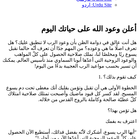
Urdu Site: اردو
أعلن وعود الله على حياتك اليوم
هل أنت عالق في دوامة الظن بأن وعود الرب لا تنطبق عليك؟ هل
تعرف اصلًا ما هي وعوده؟ من المهم جدًا أن تعرف أنّه حالما نقبل
يسوع ربًا ومخلصًا لنا، نملك صلاحية الحصول على كلّ المواهب
والوعود الروحية التي أعدّها أبونا السماوي منذ تأسيس العالم. يمكنك
أن تسير بحسب مواعيد الرب العجيبة بدءًا من اليوم!
كيف تقوم بذلك؟ .1
الخطوة الأولى هي أن تقبل وتؤمن بقلبك أنك مغطى تحت دم يسوع
المسيح. لقد كسر كل قيود ماضيك وأصبحت تمتلك صلاحية امتلاك
كلّ عطيّة صالحة وكاملة بالروح القدس من خلاله.
هل تؤمن بهذا؟
اعترف به بفمك
“أيها الرب يسوع، أشكرك لأنّه بفضل فدائك، أستطيع الآن الحصول
على كلّ الوعود الروحية التي أعدّها الآب من أجلي!”