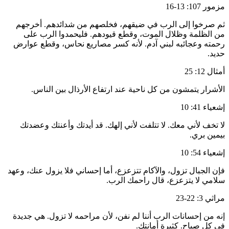
مزمور 107: 13-16
ثم صرخوا إلى الرب في ضيقهم، فخلصهم من شدائدهم. أخرجهم
من الظلمة وظلال الموت، وقطع قيودهم. فليحمدوا الرب على
رحمته وعجائبه لبني آدم. لأنه كسر مصاريع نحاس، وقطع عوارض
حديد.
أمثال 12: 25
الأشرار يتمشون من كل ناحية عند ارتفاع الأرذال بين الناس.
إشعياء 41: 10
لا تخف لأني معك. لا تتلفت لأني إلهك. قد أيدتك وأعنتك وعضدتك
بيمين بري.
إشعياء 54: 10
فإن الجبال تزول، والآكام تتزعزع، أما إحساني فلا يزول عنك، وعهد
سلامي لا يتزعزع، قال راحمك الرب.
مراثي 3: 22-23
إنه من إحسانات الرب أننا لم نفن، لأن مراحمه لا تزول. هي جديدة
في كل صباح. كثيرة أمانتك.