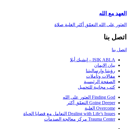
العهد مع الله
العثور على الله
التعمّق أكثر
الغلبة
صلاة
اتصل بنا
اتصل بنا
IŞIK ABLA – إيشيك أبلا
بيان الإيمان
رؤيتنا وإرساليتنا
مقالات وتأملات
الصفحة الرئيسية
كتب مجانية للتحميل
Finding God العثور على الله
Going Deeper التعمّق أكثر
Overcome الغلبة
Dealing with Life’s Issues التعامل مع قضايا الحياة
Trauma Center مركز معالجة الصدمات