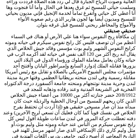
العاتية وصوت الرياح الجبارة قال لي ردد هذه الصلاة فرددت وراءه
وسلمت حياتي للمسيح ثم غرق بعدها في الحال وأما أنا فنجوت وها
أنا أعطي كل حياتي وأتفرغ تماماً لخدمة الإنجيل فإني مديون بحياتي
للمسيح ومديون أيضاً بها لجون هاربر الذي رغم صعوبة الأنواء
والأمواج والمخاطر ربحني للمسيح قبل غرقه بثوان.
صديقي صديقتي
إن مكافأة ربح النفوس سواء هنا علي الأرض أو هناك في السماء
أعظم من أن توصف فليس كل رابح نفوس سيكرم في حياته وموته
كرابح النفوس الشهير وليم بوث مؤسس وقائد جيش الخلاص الذي
يقال أنه ربح أكثر من 120 ألف نفس في حياته لقد أكرمه الرب في
حياته وكان يعامل معاملة الملوك ورؤساء الدول في البلاد التي
يزورها فقابله الملك إدوارد السابع وإمبراطور اليابان وأفتتح أحد
مؤتمرات مجلس الشيوخ الأمريكي بالصلاة و تقابل مع رئيس أمريكا
مقابلة رسمية وفي لندن منحته بريطانيا العظمي وقتها حرية مدينة
لندن وحرية مدينة نوتنجهام ومنحته جامعة أكسفورد درجة الدكتوراه
الفخرية في الشريعة المدنية وعند رقاده وذهابه للمجد في
20/8/1912 حضر جنازته أكثر من 10000 من أعضاء جيش الخلاص
الذين كان ربحهم للمسيح من أوحال الخطية والرذيلة حيث كان
مبدأه منذ أن صار مسيحي حقيقي هو (إذا أردت أن تحتفظ بفرح
الخلاص في نفسك قوياً كما كان فعليك أن تسعي لربح الآخرين) وعند
دفنه تعطلت حركة المرور في لندن ساعات طويلة أقول ليس كل
رابح نفوس سيكرم من الناس عند حياته وموته مثل وليم بوث.أو
مثل وليم كاري ذلك الإسكافي الذي صار أشهر مرسل للهند في
التاريخ المعاصر إذ أصبح دكتور جامعي يدرس اللغات الهندية في