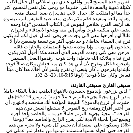
نفس واحدة للمسيح أثمن وأغلي عندي من امتلاكي كل جبال الألب
ككتلة ذهبية والسعادة التي أختبرها مع ربحي لكل نفس للمسيح أكثر
جداً مما لو امتلكت كل جبال الألب ذهب. إن صيد السمك متعه
وهواية رائعة ومفيدة فكم وكم تكون متعة صيد النفوس للرب يسوع.
لقد أرتبط الفرح بخلاص النفوس في الكتاب المقدس “وإذا وجده
يضعه علي منكبيه فرحاً ويأتي إلي بيته ويدعو الأصدقاء والجيران
قائلاً لهم أفرحوا معي لأني وجدت خروفي الضال أقول لكم أنه يكون
فرح في السماء بخاطئ واحد يتوب أكثر من تسعة وتسعين باراً لا
يحتاجون إلي توبة .. وإذا وجدته تدعوا الصديقات والجارات قائلة
أفرحن معي لأني وجدت الدرهم الذي أضعته هكذا أقول لكم يكون
فرح قدام ملائكة الله بخاطئ واحد يتوب .. قدموا العجل المسمن
واذبحوه فنأكل ونفرح لأن أبني هذا كان ميتاً فعاش وكان ضالاً فوجد
فابتدئوا يفرحون .. كان ينبغي أن نفرح ونُسر لأن أخاك هذا كان ميتاً
فعاش وكان ضالاً فوجد” (لوقا 5:15-10، 23-24، 32).
صديقي القارئ صديقتي القارئة:
“الذين يزرعون بالدموع يحصدون بالابتهاج الذاهب ذهاباً بالبكاء حاملاً
مبذر الزرع مجيئاً يجيء بالترنم حاملاً حزمه” (مزمور 5:126-6) هل
اختبرت أن تزرع بالدموع؟ النتيجة المؤكدة أنك ستحصد بالابتهاج، أن
من أختبر أفراح ومتعة ربح النفوس لا يستطع العيش دون هذه
الفرحة “.. مجيئاً يجيء بالترنم حاملاً حزمه .. والحاصد يأخذ أجرة
ويجمع ثمراً للحياة الأبدية لكي يفرح الزارع والحاصد معاً” (يوحنا
36:4) وسيكون علي استعداد أن يخسر كل شيء ولا يحرم من هذه
الفرحة حتى الحياة نفسها ستستمد قيمتها من مقدار ثمر عملي في