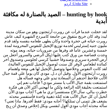
Urdu Site: اردو
hunting by hook – الصيد بالصنارة له مكافئة
أبدية
لقد خجلت عندما قرأت عن روبرت أرثنجتون وهو من سكان مدينة
ليدذ وقد كان خريج متفوق من جامعة كامبردج الشهيرة كيف عاش
روبرت حياته في حجرة واحدة وكان يطهى طعامه بنفسه ولقد قدم
مليون جنيه إسترليني لخدمة توزيع الإنجيل للنفوس المحرومة لمدة
خمسة وعشرين عاماً قد وفرها من ضروريات حياته، وبعد موته
وجدت قصاصة من ورق كتب عليها (بكل الرضي والسرور أجعل من
أرض الحجرة سريري وصندوقاً خشبياً كرسي لجلوسي وصندوق آخر
كمائدة لطعامي لأوفر كل سنت لوصول الإنجيل للنفوس الغالية)،
لقد كانت النفوس وخلاصها وتوصيل الإنجيل لها هي متعة واهتمام
روبرت أرثنجتون الأول. وقيل أن د.ل. مودي كان يوماً علي قمة جبال
الألب فلاحظ أحدهم أن السعادة تبدو علي وجهه فسأله هل
استمتعت بقمة جبال الألب يا مستر مودي؟ فأجاب نعم إني
استمتعت بخليقة الله الرائعة ولكن ما أبهجني أكثر الآن هي فكرة
خطرت ببالي، سأل الأخ مستفسراً تري ما هي؟ أجاب مودي الآن
أتخيل أن كل جبال الألب هذه كتلة ذهبية واحدة فأستفسر محدثه
بشغف هل تتمنى أن تمتلكها؟ أجابه مودي: فقط أقدرها. ماذا تعني؟
سأله محدثه أجاب مودي أقول لنفسي وبكل إخلاص وصدق أن ربح