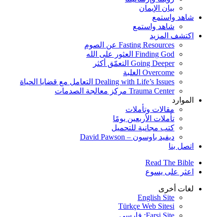
بيان الإيمان
شاهد واستمع
شاهد واستمع
اكتشف المزيد
Fasting Resources عن الصوم
Finding God العثور على الله
Going Deeper التعمّق أكثر
Overcome الغلبة
Dealing with Life’s Issues التعامل مع قضايا الحياة
Trauma Center مركز معالجة الصدمات
الموارد
مقالات وتأملات
تأملات الأربعين يومًا
كتب مجانية للتحميل
ديفيد باوسون – David Pawson
اتصل بنا
Read The Bible
اعثر على يسوع
لغات أخرى
English Site
Türkçe Web Sitesi
Farsi Site: فارسی