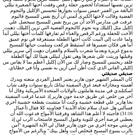
تزين نفسها استعداداً لحضور حفلة رقص وقفت أختها الصغيرة نيللي
البالغة من العمر خمس سنوات بجوارها تتحسس الإكليل والنجوم
الفضية وقالت لأختها الكبرى أتمني أن أربح نفس للمسيح فاليوم
عرفت في مدارس الأحد أن من يربح نفس للمسيح سيحصل علي
إكليل مثل إكليلك وبه نجوم كالنجوم الفضية التي تزين إكليلك، ذهبت
الأخت للحفلة ورغم الرقص والغناء لم تفارقها كلمات أختها نيللي أبداً
ولما عادت إلي البيت كانت أختها الطفلة مستغرقة في نوم عميق
أما هي فكان ضميرها قد أستيقظ فركعت وسلمت حياتها للمسيح
بدموع غزيرة وبعدما شعرت بالسلام والغفران ذهبت إلي سرير نيللي
وقبلتها وربتت علي شعرها وهي تقول لنيللي هنيئاً لك أيها الطفلة
فلقد ربحتيني للمسيح وصار لك من الآن إكليل أعظم بما لا يقاس من
إكليلي الفاني الذي كنت أظن أنني أزين به نفسي وأنا في خطاياي.
صديقي صديقتي
كان المبشر الشهير جون هاربر يعتبر العمل الفردي متعته ويدرك
أهميته ومجازاته فبعد غرق السفينة تيتانك بأربع سنوات وقف شاب
اسكتلندي في مدينة هاملتون بالولايات المتحدة الأمريكية وقال أنا
آخر من خلص عن طريق خدمة جون هاربر إذ عندما غرقت السفينة
نجا هاربر علي قطعة خشبية وكنت أنا متشبث بقطعة خشبية أخري
فسألني هل عندك سلام تجاه الأبدية؟ فجاوبته كلا فقال (أعمال
31:16) فأجبته لا أعلم هذا الشاهد وفرقتنا الأمواج فدعوت الله أن
يعطني فرصة أخري للتوبة وقبول المسيح فاستجاب الرب لي إذ
قربتني موجة أخري من جون هاربر فقال لي الآية الشهيرة “آمن
بالرب يسوع المسيح فتخلص أنت وأهل بيتك” وبالرغم من الأمواج