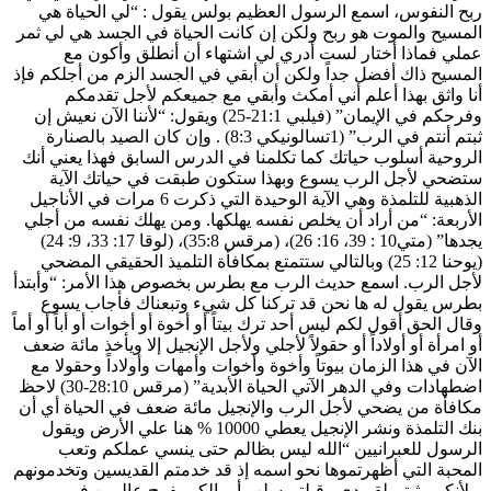
ربح النفوس، اسمع الرسول العظيم بولس يقول : “لي الحياة هي
المسيح والموت هو ربح ولكن إن كانت الحياة في الجسد هي لي ثمر
عملي فماذا أختار لست أدري لي اشتهاء أن أنطلق وأكون مع
المسيح ذاك أفضل جداً ولكن أن أبقي في الجسد الزم من أجلكم فإذ
أنا واثق بهذا أعلم أني أمكث وأبقي مع جميعكم لأجل تقدمكم
وفرحكم في الإيمان” (فيلبي 21:1-25) ويقول: “لأننا الآن نعيش إن
ثبتم أنتم في الرب” (1تسالونيكي 8:3) . وإن كان الصيد بالصنارة
الروحية أسلوب حياتك كما تكلمنا في الدرس السابق فهذا يعني أنك
ستضحي لأجل الرب يسوع وبهذا ستكون طبقت في حياتك الآية
الذهبية للتلمذة وهي الآية الوحيدة التي ذكرت 6 مرات في الأناجيل
الأربعة: “من أراد أن يخلص نفسه يهلكها. ومن يهلك نفسه من أجلي
يجدها” (متي10 : 39، 16: 26)، (مرقس 35:8)، (لوقا 17: 33، 9: 24)
(يوحنا 12: 25) وبالتالي ستتمتع بمكافأة التلميذ الحقيقي المضحي
لأجل الرب. اسمع حديث الرب مع بطرس بخصوص هذا الأمر: “وأبتدأ
بطرس يقول له ها نحن قد تركنا كل شيء وتبعناك فأجاب يسوع
وقال الحق أقول لكم ليس أحد ترك بيتاً أو أخوة أو أخوات أو أباً أو أماً
أو امرأة أو أولاداً أو حقولاً لأجلي ولأجل الإنجيل إلا ويأخذ مائة ضعف
الآن في هذا الزمان بيوتاً وأخوة وأخوات وأمهات وأولاداً وحقولا مع
اضطهادات وفي الدهر الآتي الحياة الأبدية” (مرقس 28:10-30) لاحظ
مكافأة من يضحي لأجل الرب والإنجيل مائة ضعف في الحياة أي أن
بنك التلمذة ونشر الإنجيل يعطي 10000 % هنا علي الأرض ويقول
الرسول للعبرانيين “الله ليس بظالم حتى ينسي عملكم وتعب
المحبة التي أظهرتموها نحو اسمه إذ قد خدمتم القديسين وتخدمونهم
.. لأنكم رثيتم لقيودي وقبلتم سلب أموالكم بفرح عالمين في