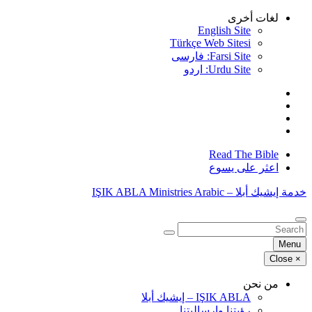
Skip
لغات أخرى
to
English Site
content
Türkçe Web Sitesi
Farsi Site: فارسی
Urdu Site: اردو
Read The Bible
اعثر على يسوع
خدمة إيشيك أبلا – IŞIK ABLA Ministries Arabic
البحث
عن:
Menu
Close
×
من نحن
IŞIK ABLA – إيشيك أبلا
رؤيتنا وإرساليتنا