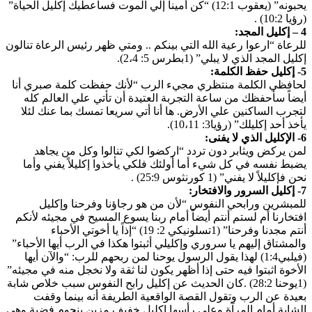
يحبونه” (يعقوب 12:1) “كن أميناً إلي الموت فسأعطيك إكليل الحياة”
(رؤيا 10:2) .
4 – إكليل المجد:
للرعاة “ارعوا رعية الله التي بينكم .. ومتي ظهر رئيس الرعاة تنالون
إكليل المجد الذي لا يبلي” (1بطرس 5: 2،4).
5- إكليل حفظ الكلمة:
لحافظي الكلمة منتظري مجيء الرب “لأنك حفظت كلمة صبري أنا
أيضاً سأحفظك من ساعة التجربة العتيدة أن تأتي علي العالم كله
لتجرب الساكنين علي الأرض. ها أنا أتي سريعا تمسك بما عنك لئلا
يأخذ أحد إكليلك” (رؤيا3: 10،11).
6- الإكليل الذي لا يفنى:
لمن يركض ويثابر دون تردد “اركضوا لكي تنالوا وكل من يجاهد
يضبط نفسه في كل شيء أما أولئك فلكي يأخذوا إكليلاً يفني وأما
نحن فإكليلاً لا يفني” (1 كورنثوس 25:9) .
7- إكليل السرور والافتخار:
للمبشرين ورابحي النفوس “لأن من هو رجاؤنا وفرحنا وإكليل
افتخارنا أم لستم أنتم أيضاً أمام ربنا يسوع المسيح في مجيئه لأنكم
أنتم مجدنا وفرحنا” (1تسلونيكي 2: 19) “إذاً يا أخوتي الأحباء
والمشتاق إليهم يا سروري وإكليلي أثبتوا هكذا في الرب أيها الأحباء”
(فيلبي1:4) لهذا يقول الرسول يوحنا لمن ربحهم للرب: “والآن أيها
الأخوة اثبتوا فيه حتى إذا أظهر يكون لنا ثقة ولا نخجل منه في مجيئه”
(1يوحنا 28:2) .كان الحديث عن إكليل رابح النفوس سبب خلاص شابة
بعيدة عن الرب وتقول القصة الواقعية الطريفة أنه بينما وقفت
الشابة أمام المرآة وعلي رأسها إكليل خفيف مزين بنجوم فضية وهي