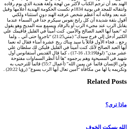
الهند بعد أن ترجم الكتاب لأكثر من لهجة ولغة هندية الذي يوم رقاده
وانتقاله للمجد في يونية 1834م نكست الحكومة الهندية أعلامها وقيل
عنه بعد وفاته أنه أعظم شخص عرفته الهند دون استثناء ولكني
أقول بثقة شديدة أن كل رابح نفوس سيكرم جداً في السماء عندما
يقابل الرب عند مجيء الرب أو بالرقاد ويسمع منه المديح وهو يقول
له “نعما أيها العبد الصالح والأمين. كنت أميناً في القليل فأقيمك علي
الكثير أدخل إلي فرح سيدك” (متي21:25) “تاجروا حتى آتي .. ولما
رجع .. فجاء الأول قائلاً يا سيد مناك ربح عشرة أمناء فقال له نعما
أيها العبد الصالح لأنك كنت أميناً في القليل فليكن لك سلطان علي
عشر مدن” (لوقا13:19، 16-17) ، كما قال القديس أستفانوس أول
شهيد في المسيحية وهم يرجموه “ها أنا أنظر السماوات مفتوحة
وابن الإنسان قائماً عن يمين الله” (أعمال 55:7) قائماً للترحيب به
وتكريمه يا لها من مكافأة “أمين تعال أيها الرب يسوع” (رؤيا 20:22) .
Related Posts
ماذا ترى؟
الله يسكت الخوف