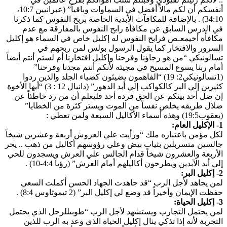
أنفسكم أن لكم مالاً أفضل في السماوات وباقياً” (عبرانيين 10:7،
34:10) . بالإضافة للمكافآت الأبدية الخاصة بربح النفوس كما ذكرنا
في الدرس السابق عن مكافأة رابح النفوس بالمفارقة مع عدم
مكافأة أخيمعـص فرابح النفوس له إكليل خاص في السماء هو إكليل
السرور والافتخار كما يقول الرسول بولس لمن ربحهم في
تسالونيكي “من هو رجاؤنا وفرحنا وإكليل افتخارنا أم لستم أنتم أيضاً
أمام ربنا يسوع المسيح في مجيئه لأنكم أنتم مجدنا وفرحنا”
(1تسالونيكي2: 19) “الفاهمون يضيئون كضياء الجلد والذين ردوا
كثيرين إلي البر كالكواكب إلي أبد الدهور” (دانيال 12 : 3) “أيها الأخوة
إن ضل أحد بينكم عن الحق فرده أحد فليعلم أن من رد خاطئاً عن
ضلال طريقه يخلص نفساً من الموت ويستر كثرة من الخطايا”
(يعقوب19:5) وهذه أسماء الأكاليل السبعة ولمن تعطي :
1- الإكليل العام:
لكل مؤمن باعتباره ملك “ورأيت علي العروش أربعة وعشرين شيخاً
جالسين متسربلين بثياب بيض وعلي رؤوسهم أكاليل من ذهب .. يخر
الأربعة والعشرون شيخاً قدام الجالس علي العرش ويسجدون للحي
إلي أبد الآبدين ويطرحون أكاليلهم أمام العرش” (رؤيا 4:4-10) .
2- إكليل البر:
لمن يجاهد لأجل الرب “قد جاهدت الجهاد الحسن أكملت السعي
حفظت الإيمان وأخيراً قد وضع لي إكليل البر” (2 تيموثاوس 8:4) .
3- إكليل الحياة:
لمن يحتمل التجارب ويستشهد لأجل الرب “طوبىللرجل الذي يحتمل
التجربة لأنه إذا تذكي ينال إكليل الحياة الذي وعد به الرب للذين