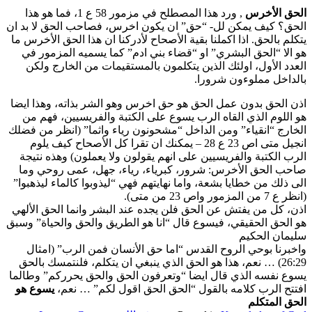
–
الحق الأخرس
, ورد هذا المصطلح في مزمور 58 ع 1، فما هو هذا
ثقافتك
الحق؟ كيف يمكن لل- “حق” ان يكون اخرس، فصاحب الحق لا بد ان
حجبت
يتكلم بالحق. اذا اكملنا بقية الأصحاح لأدركنا ان هذا الحق الأخرس ما
النور
هو الا “الحق البشري” او “قضاء بني ادم” كما يسميه المزمور في
العدد الأول، اولئك الذين يتكلمون بالمستقيمات من الخارج ولكن
بالداخل مملوءون شرورا.
اذن الحق بدون عمل الحق هو حق اخرس وهو الشر بذاته، وهذا ايضا
هو اللوم الذي القاه الرب يسوع على الكتبة والفريسيين، فهم من
الخارج “انقياء” ومن الداخل “مشحونون رياء واثما” (انظر من فضلك
انجيل متى اص 23 ع 28 – يمكنك ان تقرا كل الأصحاح كيف يلوم
الرب الكتبة والفريسيين على انهم يقولون ولا يعملون) وهذه نتيجة
صاحب الحق الأخرس: شرور، كبرياء، رياء، جهل، عمى روحي وما
الى ذلك من خطايا بشعة، واما نهايتهم فهي “ليذوبوا كالماء ليذهبوا”
(انظر ع 7 من المزمور واص 23 من متى).
اذن، كل من يفتش عن الحق فلن يجده عند البشر وانما الحق الألهي
هو الحق الحقيقي، فيسوع قال “انا هو الطريق والحق والحياة” وسبق
سليمان الحكيم
واخبرنا بوحي الروح القدس “اما حق الأنسان فمن الرب” (امثال
26:29) … نعم، هذا هو الحق الذي ينبغي ان يتكلم، فلنتمسك بالحق
يسوع نفسه الذي قال ايضا “وتعرفون الحق والحق يحرركم” وطالما
افتتح الرب كلامه بالقول “الحق الحق اقول لكم” … نعم،
يسوع هو
الحق المتكلم