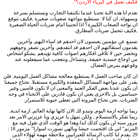
فكيف تعمل في كبرياء الاردن؟”.
تقدم انا هذه الاية تحديا عندما تكتنفنا التجارب ونستسلم بسرعة
وبسهولة, ان كنا لا نستطيع مواجهة صعوبات صغيرة ,فكيف نتوقع
ان نواجه الصعاب الكبيرة؟ اذا انحنينا امام ضربات الحياة الصغيرة
,فكيف نتحمل ضربات المطارق.
نسمع عن مؤمنين يعبسون لان احدهم قد اساء اليهم, وأخرين
يقدمون استقالتهم لان احدهم قد انتقدهم, وأخرين تصفر وجوههم
وتخضر حين لا تلاقي افكارهم اصوات كافية تؤيدهم .يشكو اشخاص
من اوجاع جسدية خفيفة, ونتساءل ونتعجب عما سيفعلونه عند
وقوعهم بمرض العضال.
ان كان صاحب العمل لا يستطيع معالجة مشاكل العمل اليومية, فلن
يقدر على مواجهة المشاكل المعقدة والكبيرة مستقبلا. نحتاج جميعنا
ان يكون عندنا بعض الفكر العنيد والمعنى ان لا نكون قاسين وغير
حساسين, بل بالاحرى يعني ان نكون قادرين على الانحناء في وجه
الضربات. نجن نحتاج المرونة التي تعطي حيوية للاستمرار.
ربما تواجه ازمة اليوم, وتبدو لك الان كانها نهاية العالم, ازمة ابدية,
ربما تفكر بالاستسلام , ولكن تمهل يا عزيزي ويا عزيزتي الامر بعد
مرور سنة لن يكون كذلك ابدا.وهذا هو الوقت الذي نقول فيه مع
المرنم” اني بك اقتحمت جيشا وبالهي تسورت اسوارا” مزمور 18 :
29 .يقدم لنا كاتب الرسالة للعبرانيين ملاحظة مهمة لهؤلاء الذين