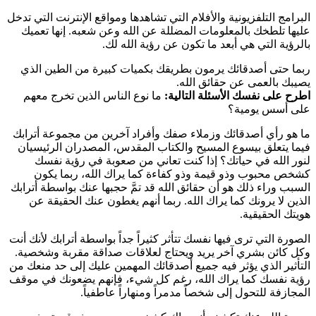
البرامج التلفزيونية والأفلام التي تشاهدها ومواقع الإنترنت التي تدخل
عليها تلطخك بالمعلومات المضللة عن الله وعن شعبه. إنها تعميك
بالرؤية التي هي أبعد ما تكون عن رؤية الله لك.
ربما حتى أصدقائك يرمون بطريقك بكميات كبيرة من الطين الذي
يصيبك بالعمى عن حقائق الله.
اطرح على نفسك الأسئلة التالية:
ما نوع الناس الذين تخرج معهم
على أسس يومية؟
ما هو رأي أصدقائك وزملاء صفك وأفراد آخرين من مجموعة أترابك
فيما يتعلق بيسوع المسيح والكتاب المقدس، المصدران الرئيسيان
لنور الله في حياتك؟ إذا كنت تعاني من صعوبة في رؤية نفسك
كشخص محبوب وذو قيمة وذو كفاءة كما يراك الله، ربما يكون
السبب وراء ذلك هو أن حقائق الله قد تمَّ حجبها عنك بواسطة أترابك
الذين لا يرونك كما يراك الله. ربما أنهم يغطون عنك الحقيقة عن
هويتك الحقيقية.
الصورة التي ترى فيها نفسك تتأثر كثيراً جداً بواسطة أترابك لأنك أنت
وكل كائن بشري آخر يريد ويحتاج لعلاقات صداقة مقربة وشخصية.
التأثير الذي يؤثر فيه جميع أصدقائك المهمين عليك إلى حد منعك من
رؤية نفسك كما يراك الله، رغم كل شيء، فإنهم يضعونك في موقف
المجازفة للتحول إلى شخصاً مدمراً ومنهاراً عاطفياً.