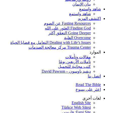
بيان الإيمان
شاهد واستمع
شاهد واستمع
اكتشف المزيد
Fasting Resources عن الصوم
Finding God العثور على الله
Going Deeper التعمّق أكثر
Overcome الغلبة
Dealing with Life’s Issues التعامل مع قضايا الحياة
Trauma Center مركز معالجة الصدمات
الموارد
مقالات وتأملات
تأملات الأربعين يومًا
كتب مجانية للتحميل
ديفيد باوسون – David Pawson
اتصل بنا
Read The Bible
اعثر على يسوع
لغات أخرى
English Site
Türkçe Web Sitesi
Farsi Site: فارسی