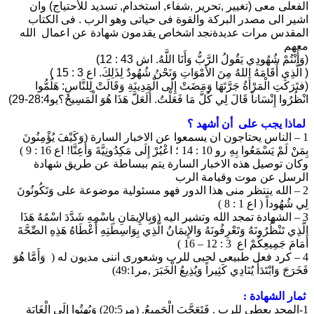
الفعلى معى (تغيير ,تحرير ,شفاء, استخدام, تسديد للأحتياج) وان
اشير الى مصدر البركة والقوة فى حياتى وهو الرب . فى الكتاب
المقدس مرات عديدةنجد اشخاص يقدمون شهادة عن اعمال الله
معهم
(وَأَنْتُمْ شُهُودِي يَقُولُ الرَّبُّ وَأَنَا اللَّهُ. اش 43 : 12)
( الَّذِي أَقَامَهُ اللهُ مِنَ الأَمْوَاتِ وَنَحْنُ شُهُودٌ لِذَلِكَ. اع 3 : 15 )
(فتَرَكَتِ الْمَرْأَةُ جَرَّتَهَا وَمَضَتْ إِلَى الْمَدِينَةِ وَقَالَتْ لِلنَّاسِ: هَلُمُّوا
انْظُرُوا إِنْسَاناً قَالَ لِي كُلَّ مَا فَعَلْتُ. أَلَعَلَّ هَذَا هُوَ الْمَسِيحُ؟يو28:4-29)
لماذا يجب على أن أشهد ؟
1 – الناس يحتاجون ان يسمعوا عن الاخبار السارة (وَكَيْفَ يُؤْمِنُونَ
بِمَنْ لَمْ يَسْمَعُوا بِهِ رو 10 : 14 ؛ اعْبُرْ إِلَى مَكِدُونِيَّةَ وَأَعِنَّا! اع 16 : 9 )
وكان توصيل هذه الاخبار السارة يتم ببساطة عن طريق شهادة
الرسل عن موت وقيامة الرب
2 – الله ينتظر منى هذا الدور فهو مسئولية موضوعة على وَتَكُونُونَ
لِي شُهُوداً ( اع 1 : 8 )
3 – الشهادة تمجد الله وتشير اليه (وَبِالإِيمَانِ بِاسْمِهِ شَدَّدَ اسْمُهُ هَذَا
الَّذِي تَنْظُرُونَهُ وَتَعْرِفُونَهُ وَالإِيمَانُ الَّذِي بِوَاسِطَتِهِ أَعْطَاهُ هَذِهِ الصِّحَّةَ
أَمَامَ جَمِيعِكُمْ اع 3 : 12 – 16 )
4 – كرد فعل طبيعى لحبى للرب وشعورى اننى مديون له ( وَأَمَّا هُوَ
فَخَرَجَ وَابْتَدَأَ يُنَادِي كَثِيراً وَيُذِيعُ الْخَبَرَ ,مر49:1)
ثمار الشهادة :
1-المجد يعطى للرب . فَتَعَجَّبَ الْجَمِيعُ. (مر20:5) وَبُهِتُوا إِلَى الْغَايَةِ