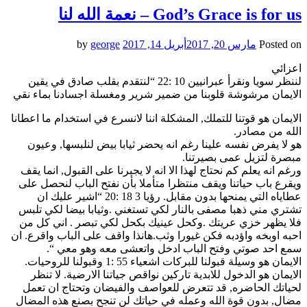
the
God’s Grace is for us – نعمة الله لنا
next
grievances
Posted on
مارس 20, 2017
أبريل 14, 2017
by
george
–
تحمل
اعزائي
المظالم
لننظر سويا ونقرأ عبرانيين 10 :22 “لنتقدم بقلب صادق في يقين
القادمة
الايمان مرشوشة قلوبنا من ضمير شرير ومغسلة اجسادنا بماء نقي
الايمان هو قوتنا للتملك, المشكلة اننا لانسرع في استخدام ما اعطانا
الله من مصادر.
هو لا يفرض نفسه علينا رغم انه يحضر ثيابا بيض لنلبسها, وعيون
مبصرة لتزيل عمى بصيرتنا.
ورغم انه يعلم كم نحتاج لهذا الا انه لا يجبرنا على القبول, انما يقف
ويقرع باب حياتنا ويقف منتظرا متأملا بأن نفتح الباب لنحصل على
عطاياه التي يمنحها بدون مقابل. رؤيا 3 18 :20 “اشير عليك ان
تشتري مني ذهبا مصفى بالنار لكي تستغني .وثيابا بيضا لكي تلبس
فلا يظهر خزي عريتك .وكحل عينيك بكحل لكي تبصر . اني كل من
احبه اوبخه واؤدبه فكن غيورا وثب.هانذا واقف على الباب واقرع. ان
سمع احد صوتي وفتح الباب ادخل واتعشى معه وهو معي “.
الايمان هو وسيلة قبولنا للبركات اشعياء 55 :1 وقبولنا للروحيات.
الايمان هو الدخول للابدية تاركين نواقص جياتنا الارضية. لا تنظر
لحياتك الحاضره, قد تتعرض للعواصف والفيضان وتحتاج ان تعمل
مضال, بدون قوة الله وعمله في حياتك لن تنجح بصنع هذه المضال