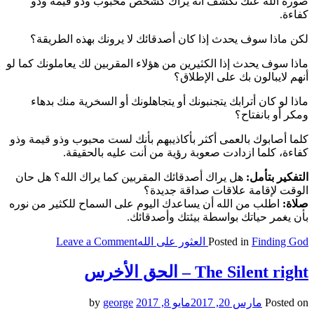
صورة الله عنك تكشف أنه يراك كشخص محبوب وذو قيمة وذو
كفاءة.
لكن ماذا سوف يحدث إذا كان أصدقائك لا يرونك بهذه الطريقة؟
ماذا سوف يحدث إذا الكثيرين من هؤلاء المقربين لك يعاملونك كما لو
أنهم لايبالون بك على الإطلاق؟
ماذا لو كان أترابك يتجنبونك أو يتجاهلونك أو السخرية منك بدهاء
ومكر أو بانفتاح؟
كلما أصابوك بالعمى أكثر بأكاذيبهم بأنك لست محبوب وذو قيمة وذو
كفاءة، كلما ازدادت صعوبة رؤية من أنت عليه بالحقيقة.
التفكير بتأمل:
هل يراك أصدقائك المقربين كما يراك الله؟ هل حان
الوقت لإقامة علاقات صداقة جديدة؟
صلاة:
اطلب من الله أن يساعدك اليوم على السماح للكثير من نوره
بأن يغمر حياتك بواسطة بيئتك وأصدقائك.
on
Finding God العثور على الله
Posted in
Leave a Comment
our
culture
The Silent right – الحق الأخرس
obscured
the
Posted on
مارس 20, 2017
مايو 8, 2017
by
george
light