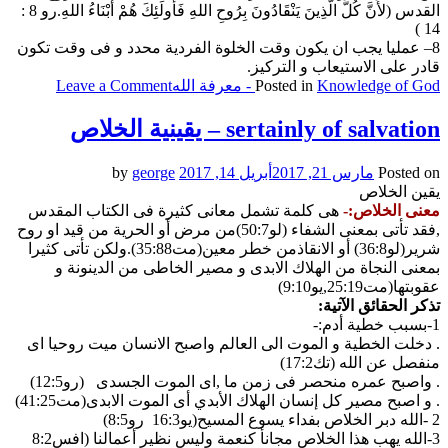
القدس (لأَنَّ كُلَّ الَّذِينَ يَنْقَادُونَ بِرُوحِ اللهِ فَأُولَئِكَ هُمْ أَبْنَاءُ اللهِ.رو 8 :
14 )
8– عمليا يجب ان يكون وقت الخلوة الفردية محدد و فى وقت تكون
قادر على الاستيعاب و التركيز.
on
Knowledge of God - معرفة الله
Posted in
Leave a Comment
ndividual
prayer
sertainly of salvation – يقينية الخلاص
–
الخلوة
Posted on
مارس 21, 2017
أبريل 14, 2017
by
george
الفردية
يقين الخلاص
معنى الخلاص:-
هى كلمة تشمل معانى كثيرة فى الكتاب المقدس
,فقد تأتى بمعنى الشفاء (لو50:7)من مرض أو الحرية من قيد او روح
شرير(لو36:8) أو الانقاذمن خطر معين(مت35:88).ولكن تأتى كثيرا
بمعنى النجاة من الهلاك الابدى و مصير الخاطى من الدينونة و
عقوبتها(مت25:19,يو9:10)
تذكر الحقائق الآتية:
1-بسبب خطية أدم:-
. دخلت الخطية و الموت الى العالم واصبح الانسان ميت روحيا اى
منفصل عن الله (تك17:2)
. واصبح عمره منحصر فى زمن ما ,اى الموت الجسدى (رو12:5)
. و اصبح مصير كل إنسان الهلاك الأبدي أى الموت الابدى(مت41:25)
2 -الله دبر الخلاص بفداء يسوع المسيح(يو16:3 رو8:5)
3-الله يهب هذا الخلاص مجانأ كنعمة وليس نظير أعمالنا (افس8:2