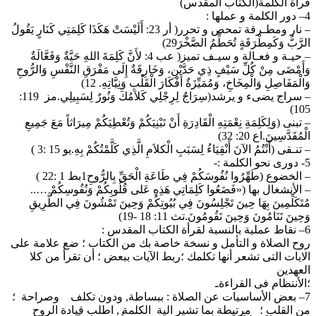
قرأة الكلمة(الكتاب المقدس)
4– دور الكلمة و عملها :
– نار ومطـرقة تمحص و تحرر( أر 23: أَلَيْسَتْ هَكَذَا كَلِمَتِي كَنَارٍ يَقُولُ
الرَّبُّ وَكَمِطْرَقَةٍ تُحَطِّمُ الصَّخْرَ29)
– حيـة و فعـالة و سيـف تميز( عب 4: لأَنَّ كَلِمَةَ اللهِ حَيَّةٌ وَفَعَّالَةٌ
وَأَمْضَى مِنْ كُلِّ سَيْفٍ ذِي حَدَّيْنِ، وَخَارِقَةٌ إِلَى مَفْرَقِ النَّفْسِ وَالرُّوحِ
وَالْمَفَاصِلِ وَالْمِخَاخِ، وَمُمَيِّزَةٌ أَفْكَارَ الْقَلْبِ وَنِيَّاتِهِ. 12)
– سراج يضىء و يرشد(سِرَاجٌ لِرِجْلِي كَلاَمُكَ وَنُورٌ لِسَبِيلِي.مز 119:
105)
– تبنى (وَلِكَلِمَةِ نِعْمَتِهِ الْقَادِرَةِ أَنْ تَبْنِيَكُمْ وَتُعْطِيَكُمْ مِيرَاثاً مَعَ جَمِيعِ
الْمُقَدَّسِينَ.اع 20: 32)
– تنـقى (أَنْتُمُ الآنَ أَنْقِيَاءُ لِسَبَبِ الْكلاَمِ الَّذِي كَلَّمْتُكُمْ بِهِ.يو 15 :3 )
5- دورى نحو الكلمة :-
– الخضوع (طَهِّرُوا نُفُوسَكُمْ فِي طَاعَةِ الْحَقِّ بِالرُّوحِ1بط 1 :22 )
– الأنشغال بها («فَضَعُوا كَلِمَاتِي هَذِهِ عَلى قُلُوبِكُمْ وَنُفُوسِكُمْ …..
مُتَكَلِّمِينَ بِهَا حِينَ تَجْلِسُونَ فِي بُيُوتِكُمْ وَحِينَ تَمْشُونَ فِي الطَّرِيقِ
وَحِينَ تَنَامُونَ وَحِينَ تَقُومُونَ.تث 11: 18 -19)
6– نقاط عملية بالنسبة لقرأة الكتاب المقدس :
روح الصلاة و التأمل و نسخة خاصة بك من الكتاب ؛ ضع علامة على
الايات التى تشعر أنها تكلمك ؛ربط الآيات ببعض ؛ أن تقرأ من كلا
العهدين
؛الأنتظام فى القراءةـ
7– بعض الأساسيات عن الصلاة : ببساطة, ودون تكلف وصراحة ؛
من القلب ؛ مرتبطة بما تشير الية الكلمة , اطلب قيادة الروح