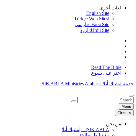
Skip
لغات أخرى
to
English Site
content
Türkçe Web Sitesi
Farsi Site: فارسی
Urdu Site: اردو
Read The Bible
اعثر على يسوع
خدمة إيشيك أبلا – IŞIK ABLA Ministries Arabic
البحث
عن:
Menu
Close
×
من نحن
IŞIK ABLA – إيشيك أبلا
رؤيتنا وإرساليتنا