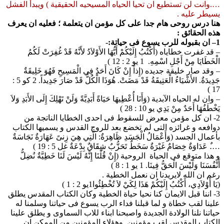
….وانت لن تستطيع ان تحيا الحياه المسيحيه الحقيقية ) ويبدأ الفشل
يسيطر عليه .
هنا درس روحى هام جدا على كل مؤمن ان يتعلمة ؛ فعليه ان يعرف
هذه الحقائق :
1– ان بقبوله للرب يسوع فى حياتة:-
– قد غفرت خطاياه (أَكْتُبُ إِلَيْكُمْ أَيُّهَا الأَوْلاَدُ لأَنَّهُ قَدْ غُفِرَتْ لَكُمُ
الْخَطَايَا مِنْ أَجْلِ اسْمِهِ. 1 يو 2 : 12 )
– وقد صار خليقة جديده (إِذاً إِنْ كَانَ أَحَدٌ فِي الْمَسِيحِ فَهُوَ خَلِيقَةٌ
جَدِيدَةٌ. الأَشْيَاءُ الْعَتِيقَةُ قَدْ مَضَتْ. هُوَذَا الْكُلُّ قَدْ صَارَ جَدِيداً. 2 كو 5 :
17 )
– وان له الحياه الآبدية (وَأَنَا أُعْطِيهَا حَيَاةً أَبَدِيَّةً وَلَنْ تَهْلِكَ إِلَى الأَبَدِ وَلاَ
يَخْطَفُهَا أَحَدٌ مِنْ يَدِي يو 10 : 28 )
2- ان كل مؤمن معرض للسقوط فى احدى الخطايا الناتجة من
دوافعه و غرائزه التى لم تخضع بعد للروح القدس و يسميها الكتاب
بأعمال الجسد (وَأَعْمَالُ الْجَسَدِ ظَاهِرَةٌ: الَّتِي هِيَ زِنىً عَهَارَةٌ نَجَاسَةٌ
….ٌ عَدَاوَةٌ خِصَامٌ غَيْرَةٌ سَخَطٌ تَحَزُّبٌ شِقَاقٌ بِدْعَةٌ غل 5 : 19 )
و هذا متوقع فى الحياة الروحية (إِنْ قُلْنَا إِنَّهُ لَيْسَ لَنَا خَطِيَّةٌ نُضِلُّ
أَنْفُسَنَا وَلَيْسَ الْحَقُّ فِينَا. 1 يو 1 : 8 )
رغم ان الله لايريدنا ان نعمل الخطية .
(يَا أَوْلاَدِي، أَكْتُبُ إِلَيْكُمْ هَذَا لِكَيْ لاَ تُخْطِئُوا1يو 2 : 1 )
3- اننا قبل الايمان كنا نحيا حياة الخطية وكان الكتاب المقدس يطلق
علينا لقب خطاة و لما قبلنا فداء الرب يسوع فى حياتنا وسلمنا له
حياتنا نلنا الولادة الجديدة واصبحنا ابناء للاب السماوى و يطلق علينا
الكتاب المقدس لقب مؤمنين .وهؤلاء المؤمنين من الممكن ان