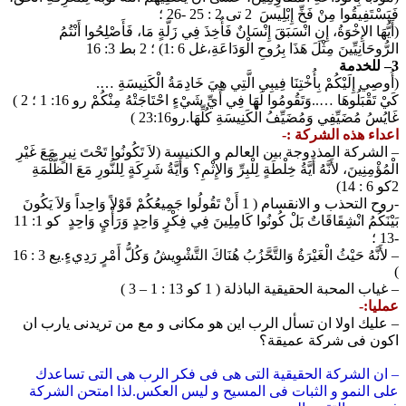
فَيَسْتَفِيقُوا مِنْ فَخِّ إِبْلِيسَ 2 تى 2 : 25 -26 ؛
(أَيُّهَا الإِخْوَةُ، إِنِ انْسَبَقَ إِنْسَانٌ فَأُخِذَ فِي زَلَّةٍ مَا، فَأَصْلِحُوا أَنْتُمُ
الرُّوحَانِيِّينَ مِثْلَ هَذَا بِرُوحِ الْوَدَاعَةِ،غل 6 :1) ؛ 2 بط 3: 16
3– للخدمة
(أُوصِي إِلَيْكُمْ بِأُخْتِنَا فِيبِي الَّتِي هِيَ خَادِمَةُ الْكَنِيسَةِ ….
كَيْ تَقْبَلُوهَا …..وَتَقُومُوا لَهَا فِي أَيِّ شَيْءٍ احْتَاجَتْهُ مِنْكُمْ رو 16: 1 ؛ 2 )
غَايُسُ مُضَيِّفِي وَمُضَيِّفُ الْكَنِيسَةِ كُلِّهَا.رو23:16 )
اعداء هذه الشركة :-
– الشركة المذدوجة بين العالم و الكنيسة (لاَ تَكُونُوا تَحْتَ نِيرٍ مَعَ غَيْرِ
الْمُؤْمِنِينَ، لأَنَّهُ أَيَّةُ خِلْطَةٍ لِلْبِرِّ وَالإِثْمِ؟ وَأَيَّةُ شَرِكَةٍ لِلنُّورِ مَعَ الظُّلْمَةِ
2كو 6 : 14)
-روح التحذب و الانقسام ( 1 أَنْ تَقُولُوا جَمِيعُكُمْ قَوْلاً وَاحِداً وَلاَ يَكُونَ
بَيْنَكُمُ انْشِقَاقَاتٌ بَلْ كُونُوا كَامِلِينَ فِي فِكْرٍ وَاحِدٍ وَرَأْيٍ وَاحِدٍ كو 1: 11
-13 ؛
– لأَنَّهُ حَيْثُ الْغَيْرَةُ وَالتَّحَّزُبُ هُنَاكَ التَّشْوِيشُ وَكُلُّ أَمْرٍ رَدِيءٍ.يع 3 : 16
)
– غياب المحبة الحقيقية الباذلة ( 1 كو 13 : 1 – 3 )
عمليا:-
– عليك اولا ان تسأل الرب اين هو مكانى و مع من تريدنى يارب ان
اكون فى شركة عميقة؟
– ان الشركة الحقيقية التى هى فى فكر الرب هى التى تساعدك
على النمو و الثبات فى المسيح و ليس العكس.لذا امتحن الشركة