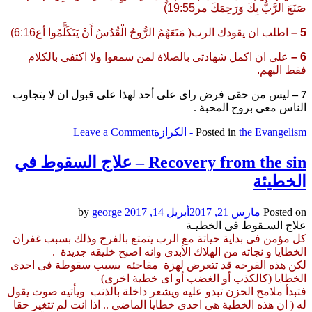
صَنَعَ الرَّبُّ بِكَ وَرَحِمَكَ مر19:55)
5 –
اطلب ان يقودك الرب( مَنَعَهُمُ الرُّوحُ الْقُدُسُ أَنْ يَتَكَلَّمُوا أع6:16)
6 –
على ان اكمل شهادتى بالصلاة لمن سمعوا ولا اكتفى بالكلام
فقط اليهم.
7 –
ليس من حقى فرض راى على أحد لهذا على قبول ان لا يتجاوب
الناس معى بروح المحبة .
on
the Evangelism - الكرازة
Posted in
Leave a Comment
Testifying
of
Recovery from the sin – علاج السقوط في
the
الخطيئة
Lord
–
شهاده
Posted on
مارس 21, 2017
أبريل 14, 2017
by
george
للرب
علاج السـقوط فى الخطيـة
كل مؤمن فى بداية حياتة مع الرب يتمتع بالفرح وذلك بسبب غفران
الخطايا و نجاته من الهلاك الأبدى وانه اصبح خليقه جديدة .
لكن هذه الفرحه قد تتعرض لهزة مفاجئه بسبب سقوطة فى احدى
الخطايا (كالكذب أو الغضب أو اى خطية اخرى)
فتبدأ ملامح الحزن تبدو عليه ويشعر داخلة بالذنب ويأتيه صوت يقول
له ( ان هذه الخطية هى احدى خطايا الماضى .. اذا انت لم تتغير حقا