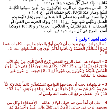
قَائِلِينَ: «إِنَّهُ عَمِلَ كُلَّ شَيْءٍ حَسَناً! مر37:7
2 – الناس ينجذبون الى الرب (وَكَثِيرُونَ مِنَ الَّذِينَ سَمِعُوا الْكَلِمَةَ
آمَنُوا وَصَارَ عَدَدُ الرِّجَالِ نَحْوَ خَمْسَةِ آلاَفٍ. أع 4 : 4 )
3 -بالنسبة لى الشهادة تعطى الغلبة على ابليس (هُمْ غَلَبُوهُ بِدَمِ
الْحَمَلِ وَبِكَلِمَةِ شَهَادَتِهِمْ، رؤ 12 : 11 ) وتؤكد الحرية من القيود او
الضعفات (الْفَمَ يُعْتَرَفُ بِهِ لِلْخَلاَصِ.”الحرية” ر و 10 : 10 ) وهكذا
أتمتع بالفرح فى كل مرة أشهد فيها للرب .
كيف أشهد ؟ ولمن ؟
1 –
الشهادة المؤثرة يجب أن تكون أولا بالحياة و ليس بالكلمات فقط
(يَرَوْا أَعْمَالَكُمُ الْحَسَنَةَ وَيُمَجِّدُوا أَبَاكُمُ الَّذِي فِي السَّمَاوَاتِ مت 5 :
)
16
2 –
الشهادة هى عمل الروح القدس (رُوحُ الْحَقِّ الَّذِي مِنْ عِنْدِ الآبِ
يَنْبَثِقُ فَهُوَ يَشْهَدُ لِي يو 15 : 26 ؛ لَكِنَّكُمْ سَتَنَالُونَ قُوَّةً مَتَى حَلَّ الرُّوحُ
الْقُدُسُ عَلَيْكُمْ وَتَكُونُونَ لِي شُهُوداً أع 1 : 8 ) فيجب أن تكون غير
مفتعلة بل تلقائية
3 –
فالشهادة يجب أن يصاحبها التواضع (مُسْتَعِدِّينَ دَائِماً لِمُجَاوَبَةِ كُلِّ
مَنْ يَسْأَلُكُمْ عَنْ سَبَبِ الرَّجَاءِ الَّذِي فِيكُمْ بِوَدَاعَةٍ وَخَوْفٍ 1 بط 33 :
15 ) لأن الفضل يرجع الى نعمة الله وليس لى.
4 –
على ان أبدأ بمن هم حولى اولا ( العائلة – الأصدقاء ) وكل من
يضعهم الرب فى حياتى ( اذْهَبْ إِلَى بَيْتِكَ وَإِلَى أَهْلِكَ وَأَخْبِرْهُمْ كَمْ