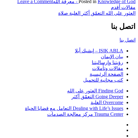
on
Knowledge of God - معرفة الله
Posted in
Leave a Comment
The
تصفّح
مقالات أقدم
Silent
العثور على الله
التعمّق أكثر
الغلبة
صلاة
المقالات
right
–
اتصل بنا
الحق
الأخرس
اتصل بنا
IŞIK ABLA – إيشيك أبلا
بيان الإيمان
رؤيتنا وإرساليتنا
مقالات وتأملات
الصفحة الرئيسية
كتب مجانية للتحميل
Finding God العثور على الله
Going Deeper التعمّق أكثر
Overcome الغلبة
Dealing with Life’s Issues التعامل مع قضايا الحياة
Trauma Center مركز معالجة الصدمات