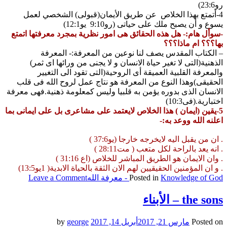
رو23:6)
4-أتمتع بهذا الخلاص عن طريق الأيمان(قبولى) الشخصي لعمل
يسوع و أن يصبح ملك على حياتى (رو9:10 يو12:1)
-سوأل هام:- هل هذه الحقائق هى امور نظرية بمجرد معرفتها اتمتع
بها؟؟؟ ام ماذا؟؟؟
– الكتاب المقدس يصف لنا نوعين من المعرفة:- المعرفة
الذهنية(التى لا تغير حياة الانسان و لا يجنى من ورائها اى ثمر)
والمعرفة القلبية العميقة أى الروحية(التى تقود الى التغيير
الحقيقى)وهذا النوع من المعرفة هو نتاج عمل لروح الله فى قلب
الانسان الذى بدوره يؤمن به قلبيا وليس كمعلومة ذهنية.فهى معرفة
اختبارية.(فى10:3)
5-يقين (ايمان ) هذا الخلاص لايعتمد على مشاعرى بل على ايمانى بما
اعلنه الله ووعد به:-
. ان من يقبل اليه لايخرجه خارجا (يو37:6 )
. انه يعد بالراحة لكل متعب ( مت28:11 )
. وان الايمان هو الطريق المباشر للخلاص (اع 31:16 )
. و ان المؤمنين الحقيقيين لهم الان الثقة بالحياة الابدية( 1يو13:5)
on
Knowledge of God - معرفة الله
Posted in
Leave a Comment
sertainly
of
the sons – الأبناء
salvation
–
Posted on
مارس 21, 2017
أبريل 14, 2017
by
george
يقينية