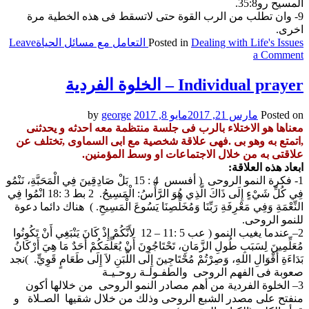
المسيح رو35:8.
9- وان تطلب من الرب القوة حتى لاتسقط فى هذه الخطية مرة
اخرى.
Dealing with Life's Issues التعامل مع مسائل الحياة
Posted in
Leave
on
a Comment
Recovery
from
Individual prayer – الخلوة الفردية
the
sin
Posted on
مارس 21, 2017
مايو 8, 2017
by
george
–
معناها هو الاختلاء بالرب فى جلسة منتظمة معه احدثه و يحدثنى
علاج
,اتمتع به وهو بى .فهى علاقة شخصية مع ابى السماوى ,تختلف عن
السقوط
علاقتى به من خلال الاجتماعات او وسط المؤمنين.
في
ابعاد هذه العلاقة:
الخطيئة
1- فكرة النمو الروحى ( أفسس 4 : 15 بَلْ صَادِقِينَ فِي الْمَحَبَّةِ، نَنْمُو
فِي كُلِّ شَيْءٍ إِلَى ذَاكَ الَّذِي هُوَ الرَّأْسُ: الْمَسِيحُ. 2 بط 3 :18 انْمُوا فِي
النِّعْمَةِ وَفِي مَعْرِفَةِ رَبِّنَا وَمُخَلِّصِنَا يَسُوعَ الْمَسِيحِ. ) هناك دائما دعوة
للنمو الروحى.
2– عندما يغيب النمو ( عب 5 :11 – 12 لأَنَّكُمْ إِذْ كَانَ يَنْبَغِي أَنْ تَكُونُوا
مُعَلِّمِينَ لِسَبَبِ طُولِ الزَّمَانِ، تَحْتَاجُونَ أَنْ يُعَلِّمَكُمْ أَحَدٌ مَا هِيَ أَرْكَانُ
بَدَاءَةِ أَقْوَالِ اللهِ، وَصِرْتُمْ مُحْتَاجِينَ إِلَى اللَّبَنِ لاَ إِلَى طَعَامٍ قَوِيٍّ. )نجد
صعوبة فى الفهم الروحى والطفـولـة روحـيـة
3– الخلوة الفردية من أهم مصادر النمو الروحى من خلالها أكون
منفتح على مصدر الشبع الروحى وذلك من خلال شقيها الصـلاة و