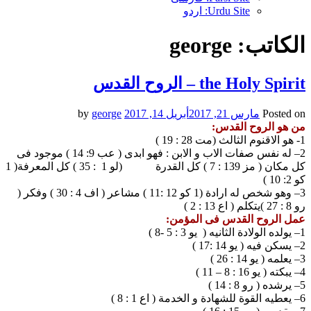
Urdu Site: اردو
الكاتب:
george
the Holy Spirit – الروح القدس
Posted on
مارس 21, 2017
أبريل 14, 2017
by
george
من هو الروح القدس:
1- هو الاقنوم الثالث (مت 28 : 19 )
2– له نفس صفات الاب و الابن : فهو ابدى ( عب 9: 14 ) موجود فى
كل مكان ( مز 139 : 7 ) كل القدرة (لو 1 : 35 ) كل المعرفة( 1
كو 2: 10 )
3– وهو شخص له ارادة (1 كو 12 :11 ) مشاعر ( اف 4 : 30 ) وفكر (
رو 8 : 27 )يتكلم ( اع 13 : 2 )
عمل الروح القدس فى المؤمن:
1– يولده الولادة الثانيه ( يو 3 : 5 -8 )
2– يسكن فيه ( يو 14 :17 )
3– يعلمه ( يو 14 : 26 )
4– يبكته ( يو 16 : 8 – 11 )
5– يرشده ( رو 8 : 14 )
6– يعطيه القوة للشهادة و الخدمة ( اع 1 : 8 )