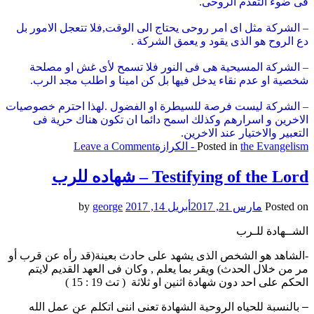
فى ضوء التقدم الروحى.
– الشركة مثل اى امر روحى يحتاج الى الوقت,فلا تتعجل الامور بل
دع الروح هو الذى يقود و يعمق الشركة .
– الشركة المسيحية هى فى النور فلا تسمح لأى غش او مصلحة
شخصية او عدم نقاء يدخل فيها بل كن امينا و اطلب مجد الرب.
– الشركة ليست فرصة للسيطرة او الفضول .لهذا احترم خصوصيات
الاخرين و اسرارهم وكذلك اسمح دائما ان تكون هناك حرية فى
التعبير والاختيار عند الاخرين.
on
the Evangelism - الكرازة
Posted in
Leave a Comment
The
communion
Testifying of the Lord – شهاده للرب
–
شركة
Posted on
مارس 21, 2017
أبريل 14, 2017
by
george
المؤمنين
الشــهادة للـرب
-الشاهد هو الشخص الذى يشهد على حادث بعينة(قد رأه عن قرب أو
مر من خلال الحدث) ويقر بما يعلم , وكان فى العهد القديم لايتم
الحكم على احد دون شهادة اثنين او ثلاثة ( تث 19 : 15 )
– بالنسبة للحياه الروحية الشهادة تعنى اننى اتكلم عن عمل الله