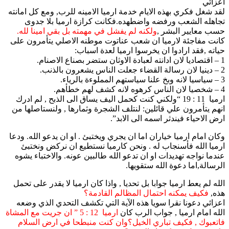
اعزائي
لقد شغل فكري بهذه الايام خدمة ارميا الامينه للرب, ومع كل امانته
تجاهله الشعب ورفضه واضطهده.فكانت كرازة ارميا بلا جدوى
حسب معايير البشر ,
ولكنه لم يفشل في مهمته بل بقي امينا لله.
كانت مفاجئة لارميا ان شعب عناتوت موطنه الاصلي يتأمرون على
حياته ,فقد ارادوا ان يخرسوا ارميا لعدة اسباب:
1 – اقتصاديا لان ادانته لعبادة الاوثان ستضر بصناع الاصنام.
2 – دينيا لان رسالة القضاء جعلت الناس يشعرون بالذنب.
3 – سياسيا لانه وبخ علنا سياستهم المملوءة بالرياء.
4 – شخصيا لان الناس كرهوه لانه كشف لهم خطأهم.
ارميا 11 : 19 “ولكني كنت كحمل اليف يساق الى الذبح , لم ادرك
انهم يتأمرون علي قائلين: لنتلف الشجرة وثمارها , ولنستاصلها من
ارض الاحياء فيندثر اسمه الى الابد”.
وكان امام ارميا خياران اما ان يجري ويختبئ . او ان يدعو الله. ودعا
ارميا الله فأسنجاب له . ونحن كارميا نستطيع ان نركض ونختبئ
عندما نواجه تهديدات او ان تدعو الله طالبين عونه. والاختباء يشوه
الرسالة,اما دعوة الله ستقويها.
الله لم يعط ارميا جوابا بل تحديا , واذا كان ارميا لا يقدر على تحمل
هذه,
فكيف يمكنه احتمال المظالم القادمة؟
اعزائي دعونا نقرا سويا هذه الآية التي تكشف التحدي الذي وضعه
الله امام ارميا , جواب الرب كان
ارميا 12 : 5 ” ان جريت مع المشاة
فاتعبوك , فكيف تباري الخيل؟وان كنت منبطحا في ارض السلام