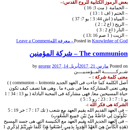
بعض الرموز الكتابية للروح القدس:–
– الحمامة ( مت 3: 16 )
– الختم ( اف 1 : 13 )
– المياه ( اش 44: 3 ؛ يو 7: 37 )
– الريح ( اع 2 : 2 )
– النار ( اع 2 : 3 )
– الزيت ( 1 صم 16 :13 )
on
Knowledge of God - معرفة الله
Posted in
Leave a Comment
the
Holy
The communion – شركة المؤمنين
Spirit
–
Posted on
مارس 21, 2017
أبريل 14, 2017
by
george
الروح
شــركــــــــة المــؤمنـيــــن
القدس
معنى كلمة شركة : –
أصل الكلمة كما جاءت فى العهد الجديد communion – koinonia ) )
وهى تعنى المشاركة معا فى شىء ما . وهى هنا تصف كيف تكون
حياة المسيحين معا, فهى مشاركة فى المحبة الباذلة ( يو 13 : 34 ؛ 1
يو 1 : 7 ؛ 3 : 23 ؛ رو 5 : 5 )
الشركة هى فكر الله :-
– فى العهد القديم الله يقيم العهد مع شعب ( تك 17 : 7 ؛ خر 19 : 5
تَكُونُونَ لِي خَاصَّةً مِنْ بَيْنِ جَمِيعِ الشُّعُوبِ)
– فى العهد الجديد الله يقيم العهد مع الكنيسة التى هى جسد المسيح
(هَذِهِ الْكَأْسُ هِيَ الْعَهْدُ الْجَدِيدُ بِدَمِي. اصْنَعُوا هَذَا كُلَّمَا شَرِبْتُمْ لِذِكْرِي 1