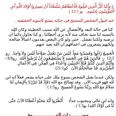
الخلاص
-( وَأَمَّا كُلُّ الَّذِينَ قَبِلُوهُ فَأَعْطَاهُمْ سُلْطَاناً أَنْ يَصِيرُوا أَوْلاَدَ اللَّهِ أَيِ
الْمُؤْمِنُونَ بِاسْمِهِ. يو 12:1 )
عند قبول الشخص للمسيح فى حياته يتمتع بالبنويه الحقيقيه .
كنا فى حالة البعد والأنفصال عن الله بسبب الخطيئة وكان الله
بالنسبه لنا سيد نخاف منه لأنه يرى أخطائنا , و كنا نحاول دائماً ان
نرضيه ولكننا نفشل . حتى ولو كان البعض يقدمون اعمالاً صالحة
ولكنهم يشعرون فى اعماقهم ان الله بعيد عنهم.
الْجَمِيعُ زَاغُوا وَفَسَدُوا مَعاً. لَيْسَ مَنْ يَعْمَلُ صَلاَحاً لَيْسَ وَلاَ وَاحِدٌ. رو
12:3 – فَالَّذِينَ هُمْ فِي الْجَسَدِ لاَ يَسْتَطِيعُونَ أَنْ يُرْضُوا اللهَ. رو8:8 –
وَأَنْتُمُ الَّذِينَ كُنْتُمْ قَبْلاً اجْنَبِيِّينَ وَأَعْدَاءً فِي الْفِكْرِ، فِي الأَعْمَالِ
الشِّرِّيرَةِ، قَدْ صَالَحَكُمُ الآنَ كو21:1)
ولكن عندما يقبل الشخص يسوع ملك على حياته يشعر فعلاً انه ابن
لله فهو قريب الان . وقد تصالح مع الله (فَإِذْ قَدْ تَبَرَّرْنَا بِالإِيمَانِ لَنَا
سَلاَمٌ مَعَ اللهِ بِرَبِّنَا يَسُوعَ الْمَسِيحِ رو1:5 )
وانه ابن غالى ومحبوب جداً) أُنْظُرُوا أَيَّةَ مَحَبَّةٍ أَعْطَانَا الآبُ حَتَّى
نُدْعَى أَوْلاَدَ اللهِ1 يو1:3 ) .
مميـــــــــزات البنــــــــــــــــــوة