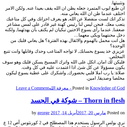
وتثبيثها.
ان طبع ايوب المتمرد جعله يظن ان الله يقف بعيدا عنه, ولكن الامر
اختلف عندما ظن ان الله يعاني منه.
تذكر انك لست منفصلا عن الله, هو يعرف احزانك وفي كل متاعبك
يتعب معك. فنحن ليس لنا رئيس كهنة غير قادر على لمس مشاعر
ضعفنا, عندما رأى يسوع الاختين تبكيان لم يكتف بأن يهدئهما, ولكنه
دخل محنتهما وبكى معهما…
هل انت محمل بالهموم والاثقال بهذه الفترة؟ هل يعاني قلبك من
الوحدة؟
عزيزي خذ يسوع بحسابك, لا تواجه المتاعب وحدك وقابلها وانت تتبع
المخلص.
فليكن لك امان, اتكل على الله واترك المسيح يسكن قلبك وهو سوف
يكون مسؤولا عن كل شئ, اذا اعتمدت عليه في كل وقت.
صلاة: يا رب املا قلبي بحضورك, واشكرك على عطية يسوع ليكون
مخلصا وصديقا, امين.
on
Knowledge of God - معرفة الله
Posted in
Leave a Comment
God’s
Grace
Thorn in flesh – شوكة في الجسد
is
for
Posted on
مارس 20, 2017
أبريل 14, 2017
by
george
us
–
نرى بولس الرسول يستخدم هذا المصطلح في 2 كورنثوس أص 12 ع
نعمة