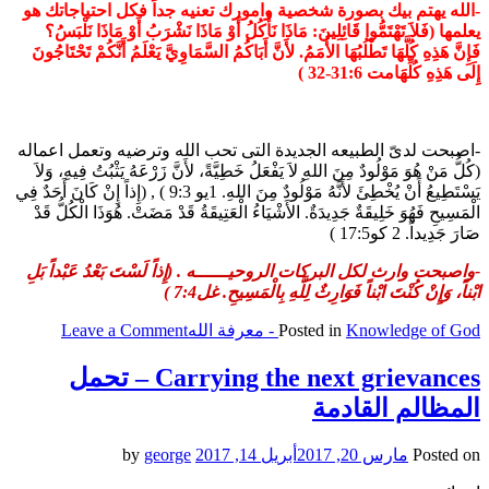
-الله يهتم بيك بصورة شخصية وامورك تعنيه جداً فكل احتياجاتك هو
يعلمها (فَلاَ تَهْتَمُّوا قَائِلِينَ: مَاذَا نَأْكُلُ أَوْ مَاذَا نَشْرَبُ أَوْ مَاذَا نَلْبَسُ؟
فَإِنَّ هَذِهِ كُلَّهَا تَطْلُبُهَا الأُمَمُ. لأَنَّ أَبَاكُمُ السَّمَاوِيَّ يَعْلَمُ أَنَّكُمْ تَحْتَاجُونَ
إِلَى هَذِهِ كُلِّهَامت 31:6-32 )
-اصبحت لدىّ الطبيعه الجديدة التى تحب الله وترضيه وتعمل اعماله
(كُلُّ مَنْ هُوَ مَوْلُودٌ مِنَ اللهِ لاَ يَفْعَلُ خَطِيَّةً، لأَنَّ زَرْعَهُ يَثْبُتُ فِيهِ، وَلاَ
يَسْتَطِيعُ أَنْ يُخْطِئَ لأَنَّهُ مَوْلُودٌ مِنَ اللهِ. 1يو 9:3 ) , (إِذاً إِنْ كَانَ أَحَدٌ فِي
الْمَسِيحِ فَهُوَ خَلِيقَةٌ جَدِيدَةٌ. الأَشْيَاءُ الْعَتِيقَةُ قَدْ مَضَتْ. هُوَذَا الْكُلُّ قَدْ
صَارَ جَدِيداً. 2 كو17:5 )
-واصبحت وارث لكل البركات الروحيــــــه . (إِذاً لَسْتَ بَعْدُ عَبْداً بَلِ
ابْناً، وَإِنْ كُنْتَ ابْناً فَوَارِثٌ لِلَّهِ بِالْمَسِيحِ. غل7:4 )
on
Knowledge of God - معرفة الله
Posted in
Leave a Comment
the
sons
Carrying the next grievances – تحمل
–
المظالم القادمة
الأبناء
Posted on
مارس 20, 2017
أبريل 14, 2017
by
george