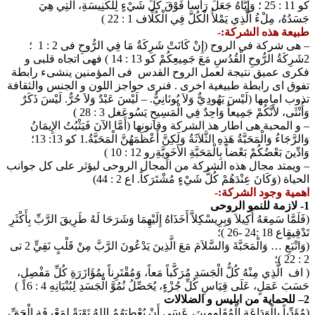
كو 11 : 25 ؛ وَإِيَّاهُ جَعَلَ رَأْساً فَوْقَ كُلِّ شَيْءٍ لِلْكَنِيسَةِ، الَّتِي هِيَ
جَسَدُهُ، مِلْءُ الَّذِي يَمْلأُ الْكُلَّ فِي الْكُلِّاف 1 : 22 )
طبيعة هذه الشركة:-
– هى شركة فى الروح (إِنْ كَانَتْ شَرِكَةٌ مَا فِي الرُّوحِ فى 2 : 1 ؛
2شَرِكَةُ الرُّوحِ الْقُدُسِ مَعَ جَمِيعِكُمْ كو 13 : 14 ) فهى اتجاه قلبى و
فكرى عميق نتيجة لعمل الروح القدس فى المؤمنين ينشىء رابطة
تفوق اى رابطة طبيغية اخرى . فنرى حواجز اللون و الجنس والثقافة
تذوب امامها (لَيْسَ يَهُودِيٌّ وَلاَ يُونَانِيٌّ. – لَيْسَ عَبْدٌ وَلاَ حُرٌّ. لَيْسَ ذَكَرٌ
وَأُنْثَى، لأَنَّكُمْ جَمِيعاً وَاحِدٌ فِي الْمَسِيحِ يَسُوعَغل 3 : 28 )
– و المحبة هى اطار هذ الشركة وقانونها (أَمَّا الآنَ فَيَثْبُتُ الإِيمَانُ
وَالرَّجَاءُ وَالْمَحَبَّةُ هَذِهِ الثَّلاَثَةُ وَلَكِنَّ أَعْظَمَهُنَّ الْمَحَبَّةُ.1 كو 13: 13؛
وَادِّينَ بَعْضُكُمْ بَعْضاً بِالْمَحَبَّةِ الأَخَوِيَّةِرو 12 : 10 )
– ويمتد مجال هذه الشركة من المجال الروحى ليؤثر على كل جوانب
الحياة (وَكَانَ عِنْدَهُمْ كُلُّ شَيْءٍ مُشْتَرَكاً. اع 2 : 44)
اهمية وجود الشركة:-
1- لازمة للنمو الروحى
(فَلَمَّا سَمِعَهُ أَكِيلاَ وَبِرِيسْكِلاَّ أَخَذَاهُ إِلَيْهِمَا وَشَرَحَا لَهُ طَرِيقَ الرَّبِّ بِأَكْثَرِ
تَدْقِيقٍاع 18 :24 -26 )؛
(وَاتْبَعِ … وَالْمَحَبَّةَ وَالسَّلاَمَ مَعَ الَّذِينَ يَدْعُونَ الرَّبَّ مِنْ قَلْبٍ نَقِيٍّ 2 تى
2 : 22 )؛
( اف الَّذِي مِنْهُ كُلُّ الْجَسَدِ مُرَكَّباً مَعاً، وَمُقْتَرِناً بِمُؤَازَرَةِ كُلِّ مَفْصِلٍ،
حَسَبَ عَمَلٍ، عَلَى قِيَاسِ كُلِّ جُزْءٍ، يُحَصِّلُ نُمُوَّ الْجَسَدِ لِبُنْيَانِهِ 4 : 16 )
2– للحماية من ابليس و الضلالات
(مُؤَدِّباً بِالْوَدَاعَةِ الْمُقَاوِمِينَ، عَسَى أَنْ يُعْطِيَهُمُ اللهُ تَوْبَةً لِمَعْرِفَةِ الْحَقِّ،