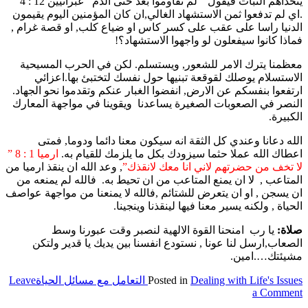
يتحداهم الثباث فيقول ” لم تقاوموا بعد حتى الدم” عبرانيين 12 : 4
.اي لم تدفعوا ثمن الاستشهاد الغالي,ان كان المؤمنين اليوم يقيمون
الدنيا راسا على عقب على كسر كاس او ضياع كلب, او قصة غرام ,
فماذا كانوا سيفعلون لو واجهوا الاستشهاد؟!
معظمنا يترك الامر للشعور, ويستسلم. لكن في الحرب المسيحية
الاستسلام يوصلك لقوقعة تبنيها حول نفسك لتختبئ بها.اعزائي
ارتفعوا بنفسكم عن الارض, انفضوا الغبار عنكم وتقدموا نحو الجهاد.
النصر في الصعوبات الصغيرة يساعدنا ويقوينا في مواجهة المعارك
الكبيرة.
الله دعانا وعندي كل الثقة انه سيكون معنا دائما ودوما, فمتى
اعطاك الله عملا حثما سيزودك بكل ما يلزمك للقيام به.
ارميا 1 : 8 ”
لا تخف من حضرتهم لاني انا معك لانقذك”
, وعد الله ان ينقذ ارميا من
المتاعب , لا ان يمنع المتاعب من ان تحيط به. فالله لم يمنعه من
ان يسجن , او ان يتعرض للشتائم ,فالله لا يمنعنا من مواجهة عواصف
الحياة , ولكنه يسير معنا فيها لينقذنا وينجينا.
صلاة:
يا رب امنحنا القوة الالهية لنصبر وقت عبورنا وسط
الصعاب,ارسل لنا عونا , نستودع انفسنا بين يديك يا قدير ولتكن
مشيئتك….امين.
Dealing with Life's Issues التعامل مع مسائل الحياة
Posted in
Leave
on
a Comment
Carrying