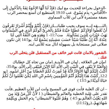
-الدخول بجراءة للحديث مع ابيك (فَإِذْ لَنَا أَيُّهَا الإِخْوَةُ ثِقَةٌ بِالدُّخُولِ إِلَى
«الأَقْدَاسِ» بِدَمِ يَسُوعَ، عب 19:10 )استطيع ان اتمتع بمحضر الرب
بصفة مستمرة لأنى ابن للأب السماوى
-الثــــقه انــه سوف يجيب طلباتـــك (فَإِنْ كُنْتُمْ وَأَنْتُمْ أَشْرَارٌ تَعْرِفُونَ
أَنْ تُعْطُوا أَوْلاَدَكُمْ عَطَايَا جَيِّدَةً فَكَمْ بِالْحَرِيِّ أَبُوكُمُ الَّذِي فِي السَّمَاوَاتِ
يَهَبُ خَيْرَاتٍ لِلَّذِينَ يَسْأَلُونَهُ. مت11:7- 1 وَهَذِهِ هِيَ الثِّقَةُ الَّتِي لَنَا
عِنْدَهُ: أَنَّهُ إِنْ طَلَبْنَا شَيْئاً حَسَبَ مَشِيئَتِهِ يَسْمَعُ لَنَا. يو14:5 )لن تكون
صلاتى غير مستجابة بل بسهولة انال منه للأننى ابنه.
-الشعور بالامان فانت غير خائف من المستقبل فلن يتخلى الرب
عنك .
امان فى العلاقه , امان فى الأبدية ,امان من تجاه كل خطاياك
(وَالْعَبْدُ لاَ يَبْقَى فِي الْبَيْتِ إِلَى الأَبَدِ أَمَّا الاِبْنُ فَيَبْقَى إِلَى الأَبَدِ. يو35:8-
أَكْتُبُ إِلَيْكُمْ أَيُّهَا الأَوْلاَدُ لأَنَّهُ قَدْ غُفِرَتْ لَكُمُ الْخَطَايَا مِنْ أَجْلِ اسْمِهِ. 1يو
12:2, كَتَبْتُ هَذَا إِلَيْكُمْ أَنْتُمُ الْمُؤْمِنِينَ بِاسْمِ ابْنِ اللهِ لِكَيْ تَعْلَمُوا أَنَّ لَكُمْ
حَيَاةً أَبَدِيَّةً1يو 13:5 )
– ان لك الغلبة فأنت قوى فى المسيح وانت ابن للأب العظيم ,فأنت
تقدر على غلبة الخطية والعالم والشيطان ( 1 لأَنَّ كُلَّ مَنْ وُلِدَ مِنَ
اللهِ يَغْلِبُ الْعَالَمَ.يو 4:5 ) وَهُمْ غَلَبُوهُ”الشيطان” بِدَمِ الْحَمَلِ وَبِكَلِمَةِ
شَهَادَتِهِمْ،.(رؤ11:12)