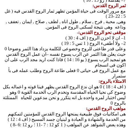
7– يقدسه ( رو 15 : 16 )
ثمر الروح القدس:
مع مرور الوقت فى حياة المؤمن تظهر ثمار الروح القدس فيه ( غل
5 : 22 -23 )
وهى, محبة , فرح , سلام , طول اناه , لطف , صلاح , ايمان , تعفف ,
وداعه وهى نتيجة لسكنى الروح فى المؤمن.
موقفى نحو الروح القدس:-
1– ان لا احزن الروح ( اف 4 : 30 )
2– ولا أطفىء الروح ( 1 تس 5 : 19 )
وعلى قدر طاعتى للروح وخضوعى للكلمة يزداد هذا الثمر وضوحا 0
حيث يعلن هذا الثمر عن الرب يسوع نفسه –ان عمل الروح القدس
هو تمجيد الرب يسوع ( يو 16 : 14 ) فاذا كنت اريد مجد الرب على ان
اكون فى انسجام
مع عمل الروح فى حياتى 0 فعلى طاعة الروح وطلب عمله فى بأ
ستمرار
الامتلاء بالروح:
( اف 4 : 18 ) 0 هو ان ندع الروح القدس يظهر فينا قوته و اعماله بكل
وضوح كى نحيا الحياه المقدسة ونخدم الرب الخدمة القوية 0 وهو
ليس اختبار لمره واحده بل انه يتكرر و نحن مدعوين للحياه الممتلئة
بالروح 0
مواهب الروح القدس:
هى امكانيات فوق طبيعية يمنحها الروح القدس للمؤمنين لتمكنهم
من الخدمة والشهادة و العبادة و لبنيان جسد المسيح ( اف 4 : 12 )
وهذه بعض الشواهد عن المواهب ( 1 كو 12 : 7 -11 ؛ رو 12 :6 -8 )