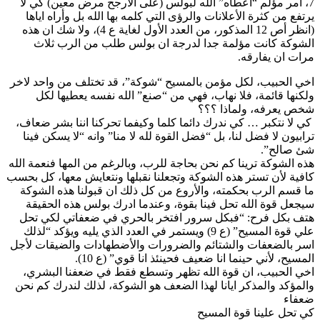
7، أمر مؤلم “أعطاه” الله لبولس (على الأرجح مرض معين) كي لا
الله
يرتفع من كثرة الأعلانات والرؤى التي كلمه بها الله بل وأراه اياها
لنا
(انظر أص 12 المذكور، من العدد الأول لغاية ع 4)، ولا شك ان هذه
الشوكة كانت مؤلمة جدا لدرجة ان بولس طلب من الرب ثلاث
مرات ان يفارقه.
اخي الحبيب، لكل مؤمن بالمسيح “شوكة”، قد تختلف من واحد لاخر
ولكنها قائمة، فلا نهاب، فهي من “صنع” الله نفسه يعطيها لكل
شخص يعرفه، ولماذا ؟؟؟
كي لا نتكبر … كي ندرك دائما كلما وكيفما تحركنا اننا بشر ضعاف،
ترابيون لا فضل لنا، بل “فضل القوة لله لا منا” وانه “لا يسكن فينا
شئ صالح”.
هذه الشوكة ترينا كم نحن بحاجة للرب، وبالرغم من المها فنعمة الله
كافية لأن تستر هذه الشوكة وتجعلنا نقبلها ونتعايش معها، كل بحسب
ما قسم الرب بحكمته، والأروع من كل ذلك ان قبولنا هذه الشوكة
سيجعل قوة الله تحل فينا بقوة، وعندما ادرك بولس هذه الحقيقة
هتف بكل فرح: “فبكل سرور افتخر بالحري في ضعفاتي لكي تحل
علي قوة المسيح” (ع 9) ويستمر في العدد الذي يليه ويؤكد “لذلك
اسر بالضعفات والشتائم والضرورات والأضطهادات والضيقات لأجل
المسيح، لأني حينما انا ضعيف فحينئذ انا قوي” (ع 10).
اخي الحبيب، ان قوة الله تظهر وتسطع فقط في ضعفنا البشري،
والمؤكد والمذكر ايانا لهذا الضعف هو الشوكة، لذلك لندرك كم نحن
ضعفاء
كي تحل علينا قوة المسيح