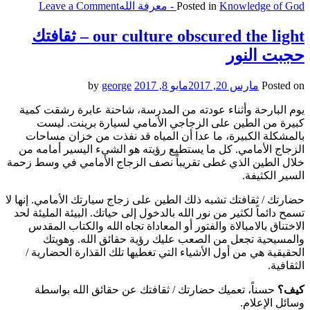
on
Knowledge of God - معرفة الله
Posted in
Leave a Comment
Thorn
in
our culture obscured the light – ثقافتك
flesh
حجبت النور
–
شوكة
في
Posted on
مارس 20, 2017
مايو 8, 2017
by
george
الجسد
يوم البارحة وأثناء عودته من المدرسة، شاحنة عابرة رشقت كمية
كبيرة من الطين على الزجاجي الأمامي لسيارة برينت. ليست
بالمشكلة الكبيرة، ما عدا أن المياه قد نفذت من خزان مساحات
الزجاج الأمامي. كل ما يستطيع رؤيته هو الشيء اليسير أمامه من
خلال الطين الذي غطى تقريباً نصف الزجاج الأمامي في وسط زحمة
السير الكثيفة.
حضارتك / ثقافتك تشبه ذلك الطين على زجاج سيارتك الأمامي. إنها لا
تسمح دائماً لكثير من نور الله بالدخول إلى حياتك. البيئة المليئة لحد
الاختناق بالامبالاة والفتور أو المعاداة تجاه الله والكتاب المقدس
والمسيحية تجعل من الصعب عليك رؤية حقائق الله. وهويتك
الحقيقية هي من أول الأشياء التي تغطيها تلك القذارة الحضارية /
الثقافية.
كيف؟
حسناً، تعميك حضارتك / ثقافتك عن حقائق الله بواسطة
وسائل الإعلام.