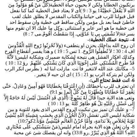
يرتكبون الخطايا ولكن لا يحيون حياة الخطية(كُلُّ مَنْ هُوَ مَوْلُودٌ مِنَ
اللهِ لاَ يَفْعَلُ خَطِيَّةً1 يو 3 : 9 )أى لا يعتاد فعل الخطية كما كنا نفعل
قبل قبولنا للرب فى حياتنا.والكتاب المقدس لا يطلق عليك لقب
خاطئ فيما بعد بل مؤمن ولكن ساقط فى خطية وان سقوط احد
فى خطية ما هو امر عابر و استثنائى ,وكل ما عليك الا ان تقوم منها
بسرعة(لاَ تَشْمَتِي بِي يَا عَدُوَّتِي. إِذَا سَقَطْتُ أَقُومُ.مى 7 : 8)
4– نتيجة عملك الخطية:-
ان روح الله بداخلك يحزن او ينطفىء (وَلاَ تُحْزِنُوا رُوحَ اللهِ الْقُدُّوسَ
اف 4 : 30 ؛ لاَ تُطْفِئُوا الرُّوحَ. 1 تس 5 : 19 ) و هذا يفسر أنقطاع الفرح
وكذلك افكار الفشل هى نتيجة لشكاية ضميرك وشكاية ابليس( لأَنَّهُ
قَدْ طُرِحَ الْمُشْتَكِي عَلَى إِخْوَتِنَا الَّذِي كَانَ يَشْتَكِي عَلَيْهِمْ رؤ 12 : 10 )
5– مكانتك عند الله لاتتغير فأ نت مازلت ابنا له ( بطرس انكر الرب
ولكن لم يتركة الرب يو 21 : 15 ) اى ان حبه لا يتغير .
6- انت فقط تحتاج الى:-
ان تعترف للرب بأخطائك (أِنِ اعْتَرَفْنَا بِخَطَايَانَا فَهُوَ أَمِينٌ وَعَادِلٌ، حَتَّى
يَغْفِرَ لَنَا خَطَايَانَا وَيُطَهِّرَنَا مِنْ كُلِّ إِثْمٍ1 يو 9:1)
وتعى هذه الاية جيدا قَالَ لَهُ يَسُوعُ: (الَّذِي قَدِ اغْتَسَلَ لَيْسَ لَهُ حَاجَةٌ إِلاَّ
إِلَى غَسْلِ رِجْلَيْهِ بَلْ هُوَ طَاهِرٌ كُلُّهُ يو 13 : 10 )
7– و عليك ان تميز بين تبكيت الروح القدس الذى يقود للتوبة و بين
شكاية ابليس التى تفشل (لأَنَّ الْحُزْنَ الَّذِي بِحَسَبِ مَشِيئَةِ اللهِ يُنْشِئُ
تَوْبَةً لِخَلاَصٍ بِلاَ نَدَامَةٍ، وَأَمَّا حُزْنُ الْعَالَمِ فَيُنْشِئُ مَوْتاً.2كو10:7)
8- وان تعلن هذه الاية بجرأة امام ابليس(مَنْ سَيَشْتَكِي عَلَى مُخْتَارِي
اللهِ؟ اللَّهُ هُوَ الَّذِي يُبَرِّرُ ,رو 33:8) وانه لن يفصلك شئ عن محبة