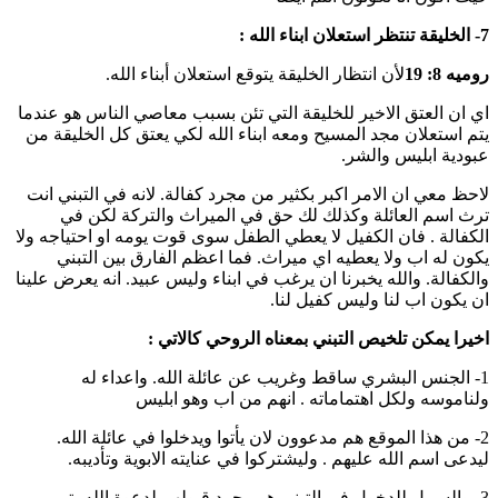
7- الخليقة تنتظر استعلان ابناء الله :
روميه 8: 19
لأن انتظار الخليقة يتوقع استعلان أبناء الله.
اي ان العتق الاخير للخليقة التي تئن بسبب معاصي الناس هو عندما
يتم استعلان مجد المسيح ومعه ابناء الله لكي يعتق كل الخليقة من
عبودية ابليس والشر.
لاحظ معي ان الامر اكبر بكثير من مجرد كفالة. لانه في التبني انت
ترث اسم العائلة وكذلك لك حق في الميراث والتركة لكن في
الكفالة . فان الكفيل لا يعطي الطفل سوى قوت يومه او احتياجه ولا
يكون له اب ولا يعطيه اي ميراث. فما اعظم الفارق بين التبني
والكفالة. والله يخبرنا ان يرغب في ابناء وليس عبيد. انه يعرض علينا
ان يكون اب لنا وليس كفيل لنا.
اخيرا يمكن تلخيص التبني بمعناه الروحي كالاتي :
1- الجنس البشري ساقط وغريب عن عائلة الله. واعداء له
ولناموسه ولكل اهتماماته . انهم من اب وهو ابليس
2- من هذا الموقع هم مدعوون لان يأتوا ويدخلوا في عائلة الله.
ليدعى اسم الله عليهم . وليشتركوا في عنايته الابوية وتأديبه.
3- والسبيل للدخول في التبني هو مجرد قبولهم لدعوة الله يتم