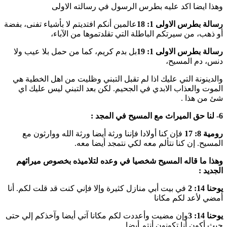
وهذا ايضا اكد عليه بطرس الرسول في رسالته الاولى
رسالة بطرس الاولى 1: 18
عالمين أنكم افتديتم لا بأشياء تفنى، بفضة
أو ذهب، من سيرتكم الباطلة التي تقلدتموها من الآباء،
رسالة بطرس الاولى 1: 19
بل بدم كريم، كما من حمل بلا عيب ولا
دنس، دم المسيح،
والدينونة التي عليك اذا لم تقبل التبني وظليت من اهل الخطية هي
الموت والعذاب الابدي في الجحيم. لكن بعد التبني ليس عليك اي
شئ من هذا .
6- لنا حق الميراث مع المسيح في المجد :
رومية 8: 17
فإن كنا أولادا فإننا ورثة أيضا ورثة الله ووارثون مع
المسيح. إن كنا نتألم معه لكي نتمجد أيضا معه.
وهذا ما قاله المسيح شخصيا في وعده لتلاميذه بخصوص ميراثهم
الجديد :
يوحنا 14: 2
في بيت أبي منازل كثيرة وإلا فإني كنت قد قلت لكم. أنا
أمضي لأعد لكم مكانا
يوحنا 14: 3
وإن مضيت وأعددت لكم مكانا آتي أيضا وآخذكم إلي حتى
حيث أكون أنا تكونون أنتم أيضا