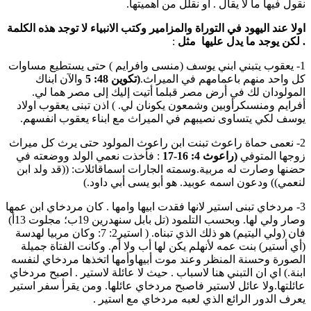
نقول فيها ما لا يقال . او نقلل من اهميتها.
اولا عند اليهود في التوراة والمزامير وكتب الانبياء لا توجد هذه الكلمة
. لكن يوجد ما يدل عليها مثل
:
1- يعقوب يتبني ابني يوسف (منسى وافرايم ) حتى يستطيع مساوات
كل واحد منهم باعمامهم في الميراث.
(تكوين 48: 5
والآن ابناك
المولودان لك في أرض مصر قبلما أتيت إليك إلى مصر هما لي.
أفرايم ومنسىكرأوبين وشمعون يكونان لي. ) اذن تبنى يعقوب اولاد
يوسف لكي يتساوى نصيبهم في الميراث مع ابناء يعقوب انفسهم.
2- نعمى حماة راعوث تبنت ابن راعوث المولود حتى يرث كل ميراث
زوجها المتوفي
(راعوث 4: 16-17
: فأخذت نعمي الولد ووضعته في
حضنها وصارت له مربية.وسمته الجارات اسماقائلات: ((قد ولد ابن
لنعمي)) ودعون اسمه عوبيد. هو أبو يسى أبي داود.)
3- مردخاي تبنى استير لانها فقدت ابيها وامها . كان مردخاي ابن عمها
وصار ولي لها. وبحسب التلمود (تل بابل سنهدرين 19ب؛ مجلوت 13أ)
فان (ولي اليتيم) هو ذلك الذي تبناه. ( استير2: 7: وكان مربيا لهدسة
(أي أستير) بنت عمه لأنهلم يكن لها أب ولا أم. وكانت الفتاة جميلة
الصورة وحسنة المنظر وعند موت أبيهاوأمها اتخذها مردخاي لنفسه
ابنة.) اي ان التبني هنا لاسباب . حيث لا عائلة لاستير . اصبح مردخاي
عائلتها.ولا عائل لاستير فاصبح مردخاي عائلها. ومن يقرأ سفر استير
يعرف الدور الرائع الذي لعبه مردخاي مع استير .