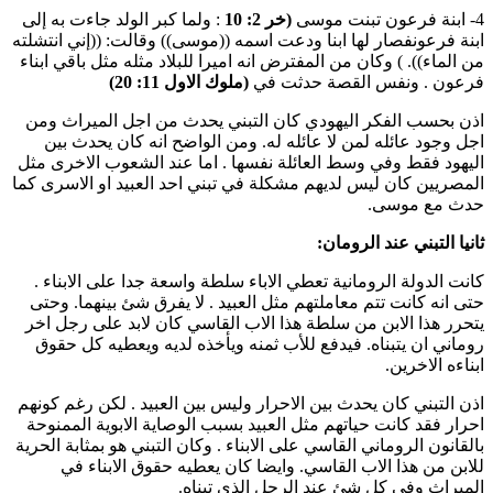
4- ابنة فرعون تبنت موسى
(خر 2: 10
: ولما كبر الولد جاءت به إلى
ابنة فرعونفصار لها ابنا ودعت اسمه ((موسى)) وقالت: ((إني انتشلته
من الماء)). ) وكان من المفترض انه اميرا للبلاد مثله مثل باقي ابناء
فرعون . ونفس القصة حدثت في
(ملوك الاول 11: 20)
اذن بحسب الفكر اليهودي كان التبني يحدث من اجل الميراث ومن
اجل وجود عائله لمن لا عائله له. ومن الواضح انه كان يحدث بين
اليهود فقط وفي وسط العائلة نفسها . اما عند الشعوب الاخرى مثل
المصريين كان ليس لديهم مشكلة في تبني احد العبيد او الاسرى كما
حدث مع موسى.
ثانيا التبني عند الرومان:
كانت الدولة الرومانية تعطي الاباء سلطة واسعة جدا على الابناء .
حتى انه كانت تتم معاملتهم مثل العبيد . لا يفرق شئ بينهما. وحتى
يتحرر هذا الابن من سلطة هذا الاب القاسي كان لابد على رجل اخر
روماني ان يتبناه. فيدفع للأب ثمنه ويأخذه لديه ويعطيه كل حقوق
ابناءه الاخرين.
اذن التبني كان يحدث بين الاحرار وليس بين العبيد . لكن رغم كونهم
احرار فقد كانت حياتهم مثل العبيد بسبب الوصاية الابوية الممنوحة
بالقانون الروماني القاسي على الابناء . وكان التبني هو بمثابة الحرية
للابن من هذا الاب القاسي. وايضا كان يعطيه حقوق الابناء في
الميراث وفي كل شئ عند الرجل الذي تبناه.