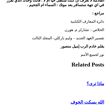
القادمة لا تعرف ان كنت ستظل حيا ام لا . فانت وحدك الذي تقرر
في اي جهة ستسافر بعد موتك : السماء ام الجحيم .
مراجع :
دائرة المعارف الكتابية
الخلاص – تشارلز م. هورن
تفسير العهد الجديد – وليم باركلي- المجلد الثالث
بقلم خادم الرب إميل منصور
نور لجميع الأمم
Related Posts
ماذا ترى؟
الله يسكت الخوف