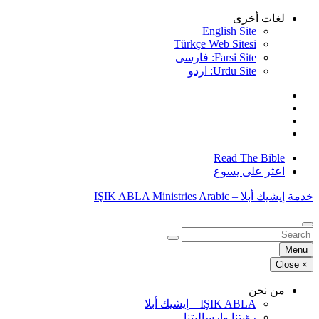
Skip
لغات أخرى
to
English Site
content
Türkçe Web Sitesi
Farsi Site: فارسی
Urdu Site: اردو
Read The Bible
اعثر على يسوع
خدمة إيشيك أبلا – IŞIK ABLA Ministries Arabic
البحث
عن:
Menu
Close
×
من نحن
IŞIK ABLA – إيشيك أبلا
رؤيتنا وإرساليتنا