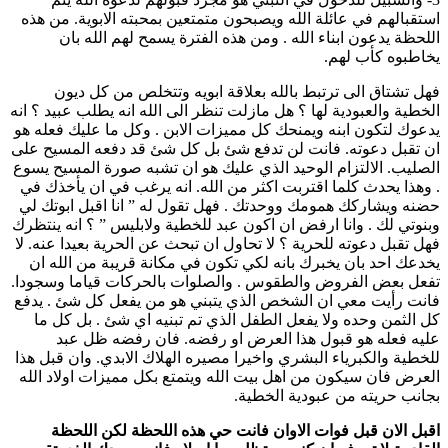
استقبالهم في عائلة الله ويصبحون متمتعين بمحبته الابوية. من هذه
اللحظة يدعون ابناء الله . ومن هذه الفترة يسمح لهم الله بان
يخاطبوه كأب لهم.
فهل تشتاق الى ترتبط بالله بعلاقة ابويه وتتخلص من كل ديون
الخطية والعبودية لها ؟ هل مازلت تنظر الى الله انه يطلب عبيد ؟ انه
يدعوك لتكون ابنه ويمنحك كل مميزات الابن . وكل ما عليك فعله هو
ان تقبل دعوته. فانت لن تدفع شئ بل كل شئ قد دفعه المسيح على
الصليب. الالتزام الوحيد الذي عليك هو ان تشبه صورة المسيح يسوع
. وهذا يحدث كلما اقتربت اكثر من الله. انه يرغب في ان يأخذك في
حضنه ويشاركك همومك ووحدتك . فهل تقول له ” انا اقبل ابوتك لي
وبنوتي لك . وانا ارفض ان اكون عبد للخطية ولابليس ” ؟ انه ينتظرك
فهل تقبل دعوته للحرية ؟ لا تحاول ان تبحث عن الحرية بعيدا عنه. لا
يخدعك احد بان يخبرك بانه لكي تكون في مكانة قريبة من الله ان
تفعل بعض الفروض والطقوس . والصلوات بالحركات قياما وسجودا.
فانت رأيت معي ان الشخص الذي يتبني هو من يفعل كل شئ . يدفع
كل الثمن وحده ولا يفعل الطفل الذي تم تبنيه اي شئ . بل كل ما
عليه فعله هو قبول هذا العرض او رفضه. فان رفضه ظل عبد
للخطية والكبرياء البشري واخيرا مصيره الهلاك الابدي. وان قبل هذا
العرض فان سيكون من اهل بيت الله ويتمتع بكل مميزات اولاد الله
بجانب حريته من عبودية الخطية.
اقبل الان قبل فوات الاوان فانت حي هذه اللحظة لكن اللحظة