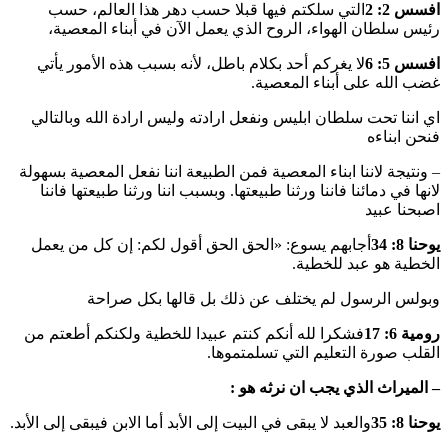
افسس 2: 2
التي سلكتم فيها قبلا حسب دهر هذا العالم، حسب
رئيس سلطان الهواء، الروح الذي يعمل الآن في أبناء المعصية،
افسس 5: 6
لا يغركم أحد بكلام باطل، لأنه بسبب هذه الأمور يأتي
غضب الله على أبناء المعصية.
اي اننا تحت سلطان ابليس ونفعل ارادته وليس ارادة الله وبالتالي
فنحن ابناءه
– ونتيجة لاننا ابناء المعصية فمن الطبيعة اننا نفعل المعصية بسهولة
لانها في دمائنا فاننا ورثنا طبيعتها. وبسبب اننا ورثنا طبيعتها فاننا
اصبحنا عبيد
يوحنا 8: 34
أجابهم يسوع: «الحق الحق أقول لكم: إن كل من يعمل
الخطية هو عبد للخطية.
وبولس الرسول لم يختلف عن ذلك بل قالها بكل صراحة
رومية 6: 17
فشكرا لله أنكم كنتم عبيدا للخطية ولكنكم أطعتم من
القلب صورة التعليم التي تسلمتموها.
– الميراث الذي يجب ان نرثه هو :
يوحنا 8: 35
والعبد لا يبقى في البيت إلى الأبد أما الابن فيبقى إلى الأبد.