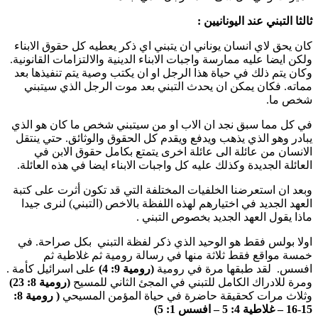
ثالثا التبني عند اليونانيين :
كان يحق لاي انسان يوناني ان يتبني اي ذكر يعطيه كل حقوق الابناء
ولكن ايضا عليه ممارسة واجبات الابناء الدينية والالتزامات القانونية.
وكان يتم ذلك في حياة هذا الرجل او ان يكتب وصية يتم تنفيذها بعد
مماته. فكان يمكن ان يحدث التبني بعد موت الرجل الذي سيتبني
شخص ما.
في كل مما سبق نجد ان الاب او من سيتبني شخص ما كان هو الذي
يبادر وهو الذي يذهب ويدفع ويقدم كل الحقوق والوثائق. حتي ينتقل
الانسان من عائلة الى عائلة اخرى يتمتع بكامل حقوق الابن في
العائلة الجديدة وكذلك عليه كل واجبات الابناء ايضا في هذه العائلة.
وبعد ان استعرضنا الخلفيات المختلفة التي قد تكون أثرت على كتبة
العهد الجديد في اختيارهم لهذه اللفظة بالاخص (التبني) لنرى جيدا
ماذا يقول العهد الجديد بخصوص التبني .
اولا بولس فقط هو الوحيد الذي ذكر لفظة التبني بكل صراحة. في
خمسة مواقع فقط ثلاثة منها في رسالة رومية ثم غلاطية ثم
افسس. لقد طبقها مرة في رومية
(رومية 9: 4)
على اسرائيل كأمة .
ومرة للادراك الكامل للتبني في المجئ الثاني للمسيح
(رومية 8: 23)
وثلاث مرات كحقيقة حاضرة في حياة المؤمن المسيحي
( رومية 8:
15-16 – غلاطية 4: 5 – افسس 1: 5)