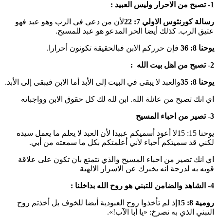
1- تصبح من الاحرار وليس العبيد :
رسالة كورنثوس الاولي
7: 22
لأن من دعي في الرب وهو عبد فهو
عتيق الرب. كذلك أيضا الحر المدعو هو عبد للمسيح.
يوحنا 8: 36
فإن حرركم الابن فبالحقيقة تكونون أحرارا.
2- تصبح من اهل بيت الله :
يوحنا 8: 35
والعبد لا يبقى في البيت إلى الأبد أما الابن فيبقى إلى الأبد.
اي انك تصبح من عائلة الله. ابن لله لك كل حقوق الابن وواجباته
3- تصير من احباء المسيح
يوحنا 15: 15لا أعود أسميكم عبيدا لأن العبد لا يعلم ما يعمل سيده
لكني قد سميتكم أحباء لأني أعلمتكم بكل ما سمعته من أبي.
اي انك تصير من احباء المسيح والذي تتمتع بان تكون على علاقة
قويه به لدرجة انه يخبرك عن الاسرار الالهية
4- الشاهد والضامن للتبني هو روح الله بداخلنا :
رومية 8: 15
إذ لم تأخذوا روح العبودية أيضا للخوف بل أخذتم روح
التبني الذي به نصرخ: «يا أبا الآب!».