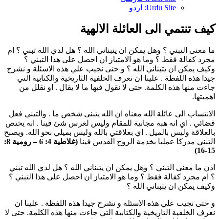
Urdu Site: اردو
كيف تنتمي الى العائلة الالهية
ما معنى التبني ؟ وهل يمكن ان يتبناني الله ؟ هل لدي الله تبني ؟ ام
مجرد كفالة فقط ؟ وما هو الامتياز ان احصل على هذا التبني ؟
وكيف يمكن ان يتبناني الله ؟ و حتى نجيب علي هذه الاسئلة و نشرح
جيدا هذه اللفظة . علينا ان نعرف الخلفية التاريخية والكتابية التي
جاءت منها هذه الكلمة. حتى لا نقول فيها ما لا يقال . او نقلل من
اهميتها.
الانتساب الى عائلة الله معناه ان الله يتبنى شخص ما . والتبني فعل
قضائي . اي انه هبة مجانية للمقام وليس لغرس شئ فينا . انه يختص
بالعلاقة وليس بالميل . اي بعلاقتي بالله وليس بميلي نحو الله. ويصبح
التبني مدركا عمليا بخدمة الروح القدس فينا
(غلاطية 4: 6 – رومية 8:
15-16)
اذن ما معنى التبني ؟ وهل يمكن ان يتبناني الله ؟ هل لدي الله تبني
؟ ام مجرد كفالة فقط ؟ وما هو الامتياز ان احصل على هذا التبني ؟
وكيف يمكن ان يتبناني الله ؟
و حتى نجيب علي هذه الاسئلة و نشرح جيدا هذه اللفظة . علينا ان
نعرف الخلفية التاريخية والكتابية التي جاءت منها هذه الكلمة. حتى لا