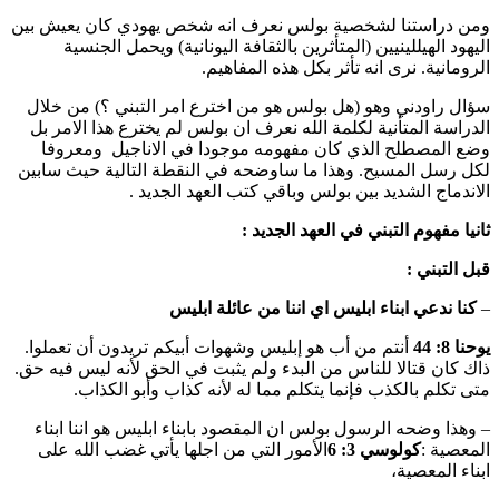
ومن دراستنا لشخصية بولس نعرف انه شخص يهودي كان يعيش بين
اليهود الهيللينيين (المتأثرين بالثقافة اليونانية) ويحمل الجنسية
الرومانية. نرى انه تأثر بكل هذه المفاهيم.
سؤال راودني وهو (هل بولس هو من اخترع امر التبني ؟) من خلال
الدراسة المتأنية لكلمة الله نعرف ان بولس لم يخترع هذا الامر بل
وضع المصطلح الذي كان مفهومه موجودا في الاناجيل ومعروفا
لكل رسل المسيح. وهذا ما ساوضحه في النقطة التالية حيث سابين
الاندماج الشديد بين بولس وباقي كتب العهد الجديد .
ثانيا مفهوم التبني في العهد الجديد :
قبل التبني :
–
كنا ندعي ابناء ابليس اي اننا من عائلة ابليس
يوحنا 8: 44
أنتم من أب هو إبليس وشهوات أبيكم تريدون أن تعملوا.
ذاك كان قتالا للناس من البدء ولم يثبت في الحق لأنه ليس فيه حق.
متى تكلم بالكذب فإنما يتكلم مما له لأنه كذاب وأبو الكذاب.
– وهذا وضحه الرسول بولس ان المقصود بابناء ابليس هو اننا ابناء
المعصية :
كولوسي 3: 6
الأمور التي من اجلها يأتي غضب الله على
ابناء المعصية،