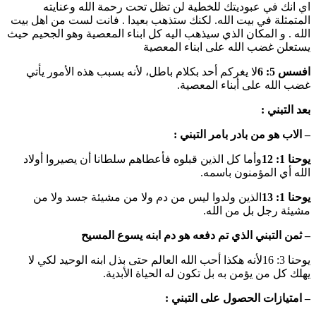
اي انك في عبوديتك للخطية لن تظل تحت رحمة الله وعنايته
المتمثلة في بيت الله. لكنك ستذهب بعيدا . فانت لست من اهل بيت
الله . و المكان الذي سيذهب اليه كل ابناء المعصية وهو الجحيم حيث
يستعلن غضب الله على ابناء المعصية
افسس 5: 6
لا يغركم أحد بكلام باطل، لأنه بسبب هذه الأمور يأتي
غضب الله على أبناء المعصية.
بعد التبني :
– الاب هو من بادر بامر التبني :
يوحنا 1: 12
وأما كل الذين قبلوه فأعطاهم سلطانا أن يصيروا أولاد
الله أي المؤمنون باسمه.
يوحنا 1: 13
الذين ولدوا ليس من دم ولا من مشيئة جسد ولا من
مشيئة رجل بل من الله.
– ثمن التبني الذي تم دفعه هو دم ابنه يسوع المسيح
يوحنا 3: 16لأنه هكذا أحب الله العالم حتى بذل ابنه الوحيد لكي لا
يهلك كل من يؤمن به بل تكون له الحياة الأبدية.
– امتيازات الحصول على التبني :