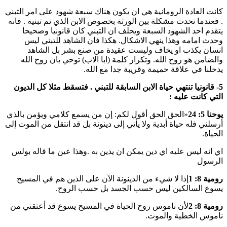
كانت العادة الرومانية هي ان يكون هناك سبعة شهود على امر التبني
. فعندما تحدث مشكلة بين الورثة بخصوص الابن الذي تم تبنيه . فانه
يتقدم احد الشهود السبعة ويحلف ان التبني كان قانونيا وصحيحا
وحدث امامه وهذا ينهي الاشكال. هكذا فان الشاهد للتبني ليس
انسان يكذب او يخاف وليست عقيدة من صنع بشر بل الشاهد
والضامن هو روح الله. وتكرار كلمة (ابا الاب) توحي بان روح الله
يدخلنا في علاقة حميمة وقريبة جدا مع الله.
5- قانونيا تنتهي حياة الابن السابقة للتبني . فتسقط مثلا كل الديون
التي كانت عليه :
يوحنا 5: 24
«الحق الحق أقول لكم: إن من يسمع كلامي ويؤمن بالذي
أرسلني فله حياة أبدية ولا يأتي إلى دينونة بل قد انتقل من الموت إلى
الحياة.
اي انه ليس عليه اي دين يمكن ان يدين به .وهذا عين ما قاله بولس
الرسول
رومية 8: 1
إذا لا شيء من الدينونة الآن على الذين هم في المسيح
يسوع السالكين ليس حسب الجسد بل حسب الروح.
رومية 8: 2
لأن ناموس روح الحياة في المسيح يسوع قد أعتقني من
ناموس الخطية والموت.