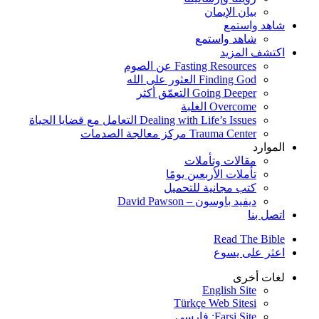
بيان الإيمان
شاهد واستمع
شاهد واستمع
اكتشف المزيد
Fasting Resources عن الصوم
Finding God العثور على الله
Going Deeper التعمّق أكثر
Overcome الغلبة
Dealing with Life’s Issues التعامل مع قضايا الحياة
Trauma Center مركز معالجة الصدمات
الموارد
مقالات وتأملات
تأملات الأربعين يومًا
كتب مجانية للتحميل
ديفيد باوسون – David Pawson
اتصل بنا
Read The Bible
اعثر على يسوع
لغات أخرى
English Site
Türkçe Web Sitesi
Farsi Site: فارسی