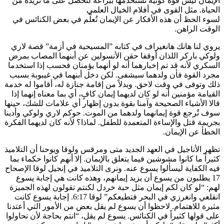
الإيمان ليس قوة كونية تستخدمها ببراعة لتحصل على ما تريده من
الحياة. مثل القوى في أفلام الخيال العلمي
لسوء الحظ أن هذه الأفكار عن الإيمان تُعلّم في بعض الكنائس في
الوقت الراهن.
يروي لنا هانك هانغيراف في كتابه ”المسيحية في أزمة” قصة لاري
ولوكي باركر اللذان أوقفا حقن الأنسولين عن أبنهما المصاب بمرض
السكري لأنه قد تم إخبارهما أنه لو أنهما يؤمنان فحسب إذا استخدما
مجرد القوة فأن ولدهما سيشفى. لكن دخل أبنهما في غيبوبة بسبب
ذلك وتوفى في وقت لاحق. وبدلاً من إقامة جنازة له، أقاموا له خدمة
القيامة مؤمنين أنه لو كان لديهما إيمان كافٍ، أي بما معناه إنهما إذا
قالا الأشياء الصحيحة وآمنا بقوة بدون إظهار أي علامات للشك، حينها
سوف تٌرجع قوة إيمانهما ولدهما من الموت. حوكم لاري ولوكي وأدينا
بجريمة قتل والإساءة المتعمدة للطفل. لماذا؟ لأنه كان لديهما الفكرة
الخطأ عن الإيمان.
تظهر الأناجيل في العهد الجديد متى ومرقس ولوقا ويوحنا أن التلاميذ
كثيراً ما كانوا مشوشين فيما يتعلق بالإيمان. إلا أنهم كانوا حكماء بما
فيه الكفاية ليسألوا يسوع عنه. ونرى التلاميذ في إنجيل لوقا الإصحاح
17 يطلبون من يسوع أن يزيد إيمانهم، وهذه كانت هي إجابة يسوع
لهم: “لو كان لكم إيمان مثل حبة خردل لكنتم تقولون لهذه الجميزة
انقلعي وانغرزي في البحر فتطيعكم” لوقا 6:17. إجابة يسوع كانت
مثيرة للاهتمام. لاحظوا أن يسوع لم يقل بعض من الأمور التي أعتدنا
على قولها كثيراً في الكنائس. يسوع لم يقل، “انتم بحاجة لأن تحاولوا