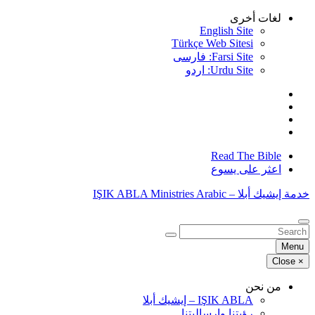
Skip
لغات أخرى
to
English Site
content
Türkçe Web Sitesi
Farsi Site: فارسی
Urdu Site: اردو
Read The Bible
اعثر على يسوع
خدمة إيشيك أبلا – IŞIK ABLA Ministries Arabic
البحث
عن:
Menu
Close
×
من نحن
IŞIK ABLA – إيشيك أبلا
رؤيتنا وإرساليتنا