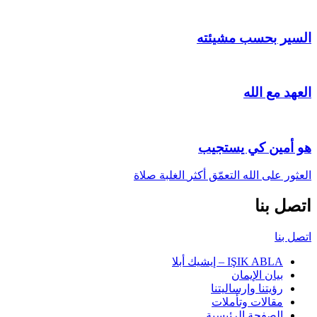
السير بحسب مشيئته
العهد مع الله
هو أمين كي يستجيب
العثور على الله
التعمّق أكثر
الغلبة
صلاة
اتصل بنا
اتصل بنا
IŞIK ABLA – إيشيك أبلا
بيان الإيمان
رؤيتنا وإرساليتنا
مقالات وتأملات
الصفحة الرئيسية