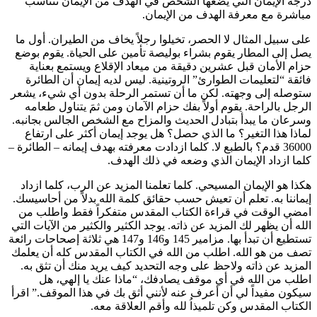
درجة الإيمان التي يضعها الشخص في الهدف من الإيمان تتناسب
مباشرة مع معرفة الهدف من الإيمان.
على سبيل المثال لا الحصر، تخيلوا رجلاً يخاف من الطيران. أول ما
يصل إلى المطار يقوم بشراء بوليصة تأمين على الحياة. يقوم بوضع
حزام الأمان قبل عشرين دقيقة من ميعاد الإقلاع ويستمع بعناية
فائقة “لتعليمات الطوارئ” الروتينية. ليس لديه إيمان أن الطائرة
ستوصله إلى وجهته. لكن ما أن تستمر الرحلة بدون أي شيء، يشعر
الرجل بالراحة. يقوم أولاً بفك حزام الآمان ومن ثمَ يتناول طعامه
وسرعان ما يبدأ بتبادل الحديث والمزاح مع الشخص الجالس بجانبه.
لماذا هذا التغير؟ ما الذي حصل؟ هل يوجد إيمان أكثر على ارتفاع
36000 قدم؟ بالطبع لا. كلما ازدادت معرفته بهدف إيمانه – الطائرة –
كلما ازداد الإيمان الذي وضعه في ذلك الهدف.
هكذا هو الإيمان المسيحي. كلما تعلمنا المزيد عن الرب، كلما ازداد
إيماننا به. تعلم أن تعيش حسب حقائق كلمة الله بدلاً من أحاسيسك.
امضي الوقت في قراءة الكتاب المقدس متفكراً فقط واطلب من
الله أن يظهر لك المزيد عن ذاته. يوجد الكثير والكثير من الآيات التي
تستطيع أن تبدأ بها. مزامير 145 و146 و147 هي ثلاثة إصحاحات رائعة
تصف من هو الله. اطلب من الله في الكتاب المقدس كله أن يعلمك
المزيد عن ذاته ولاحظ على وجه التحديد كيف يريد منك أن تثق به.
اطلب من الله في أي موقف يصادفك، “ماذا عنك يا إلهي، هل
سيكون مفيداً لي أن أعرف عنه لأنني أثق بك في هذا الموقف.” اقرأ
الكتاب المقدس وكن تلميذاُ لله وأقم العلاقة معه.