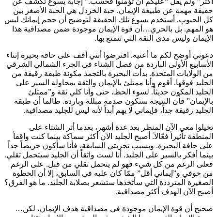
أكثر” ولم يقل “عليكم أن تؤمنوا فحسب.” إجابة يسوع تكشف عن
حقيقة مهمة عن طبيعة الإيمان. حبة الخردل هي الحبة الأصغر بين
كل الحبوب. أستخدم يسوع تلك الحقيقة لتوضيح أن حجم إيمانك ليس
هو المهم. بل بالحري…أن قوة الإيمان موجودة ضمن مصداقية هذا
الإيمان وليس مدى الثقة التي تتمتع بها.
دعوني أوضح لكم ما أعنيه. افترضوا أنني أقف على حافة بحيرة إثناء
الأسابيع الأولى الباردة من فصل الشتاء في الجزء الشمالي الشرقي
من الولايات المتحدة. بدأت البحيرة بالتجمد مكونة طبقة رقيقة من
الجليد فوقها. أقوم وأنا ممتلئ بالإيمان والثقة بمحاولة السير على
الجليد المكون حديثاً. لسوء الحظ، حتى وأنا كلي ثقة و”ممتلئ
بالإيمان” فأن النتيجة ستكون صدمة مبللة وباردة. طالما أن طبقة
الجليد رقيقة جداً، فإيماني لا يهم أبداً لأنه ليس للجليد مصداقية.
تخيلوا معي الآن المنظر بعد عدة أشهر، بعدما أثر الشتاء على
المنطقة تأثيراً فعّالاً. أصبح الجليد الآن أكثر سماكة بينما كنت واقفاً
على حافة البحيرة. وبسبب تجربتي السابقة، فأنا سأكون حريصاً جداً
بينما أفكر بالسير على الجليد. أنا لست واثقاً أن الجليد سيتحمل ثقلي.
فعلى الرغم من كل شيء فهو لم يتحمل ثقلي من قبل. على الرغم
من خوفي و”إيماني أقل” ممّا كان عليه في السابق، إلا أن الخطوة
الصغيرة المترددة التي سأتخذها ستشعر بصلابة الجليد. ما هو الفرق؟
أصبح الآن الهدف أكثر مصداقية.
صحيح أن قوة الإيمان موجودة في مصداقية هدف الإيمان، لكن…