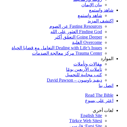
بيان الإيمان
شاهد واستمع
شاهد واستمع
اكتشف المزيد
Fasting Resources عن الصوم
Finding God العثور على الله
Going Deeper التعمّق أكثر
Overcome الغلبة
Dealing with Life’s Issues التعامل مع قضايا الحياة
Trauma Center مركز معالجة الصدمات
الموارد
مقالات وتأملات
تأملات الأربعين يومًا
كتب مجانية للتحميل
ديفيد باوسون – David Pawson
اتصل بنا
Read The Bible
اعثر على يسوع
لغات أخرى
English Site
Türkçe Web Sitesi
Farsi Site: فارسی