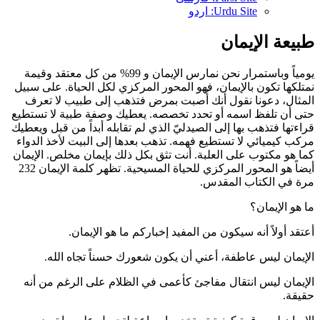
Urdu Site: اردو
طبيعة الإيمان
يومياً وباستمرار نحن نمارس الإيمان و 99% من كل معتقد وقيمة
نمتلكها تكون بالإيمان، فهو المحور المركزي لكل الحياة. على سبيل
المثال، دعونا نقول أنك أُصبت بمرض فتذهب إلى طبيب لا تعرف
حتى أن تلفظ اسمه أو تحدد تخصصه. يعطيك وصفة طبية لا تستطيع
قراءتها فتذهب بها إلى الصيدليّ الذي لم تقابله أبداً من قبل ويعطيك
مركب كيميائي لا تستطيع فهمه. تذهب بعدها إلى البيت لأخذ الدواء
كما هو مكتوب على العلبة. أنت تثق بكل ذلك بإيمان مخلص. الإيمان
أيضاً هو المحور المركزي للحياة المسيحية. تظهر كلمة الإيمان 232
مرة في الكتاب المقدس.
ما هو الإيمان؟
أعتقد أولاً أنه سيكون من المفيد إخباركم ما هو الإيمان.
الإيمان ليس عاطفة، أعني أن يكون شعورك حسناً تجاه الله.
الإيمان ليس انتقال مفاجئ كأعمى في الظلام على الرغم من أنه
حقيقة.