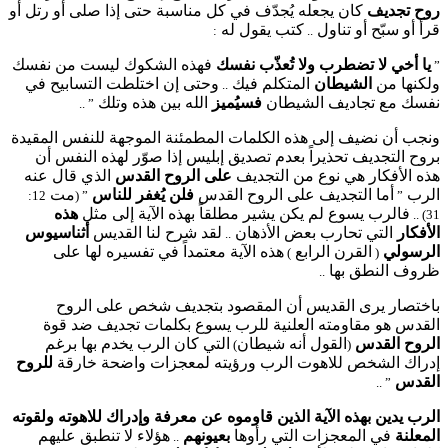
روح تجديف
كان يجعله يُجدّف في كل مناسبة حتى إذا صلى أو رتل أو
قرأ أو سبّح أو تناول
كتب يقول له
:
..
يا أخي لا تضطرب ولا تُعذّب نفسك
فهذه الشكوك ليست من نفسك
”
ولكنها من
الشيطان
المتكلم فيك
وحتى إن اختلطت التسابيح في
..
نفسك مع تجاديف الشيطان
فسيُميز
الله بين هذه وتلك
” ..
ونجب أن نضيف إلى هذه الكلمات المطمئنة الموجهة للنفس المقيدة
بروح التجديف تحذيراً بعدم تصديق إبليس إذا صوّر لهذه النفس أن
هذه الأفكار هي نوع من التجديف
على الروح القدس
الذي قال عنه
الرب
أما التجديف على الروح القدس
فلن يُغفر للناس
مت
12:
” (
”
فالرب يسوع لم يكن يشير مطلقاً بهذه الآية إلى مثل
هذه
31) ..
الأفكار
التي تحارب بعض الأذهان
لقد شرح لنا القديس
أثناسيوس
..
الرسولي
القرن الرابع
هذه الآية معتمداً في تفسيره لها على
)
(
ظروف النطق بها
..
باختصار يرى القديس أن المقصود بتجديف شخص على الروح
القدس هو مقاومته العلنية للرب يسوع بكلمات تجديف ضد قوة
الروح القدس
القول أنه شيطان
التي كان الرب يخدم بها برغم
)
(
إدراك الشخص للاهوت الرب ورؤيته لمعجزات واضحة خارقة
للروح
القدس
” ..
الرب يدين بهذه الآية الذين قاوموه عن معرفة وإدراك للاهوته ولقوته
المعلنة
في المعجزات التي رأوها
بعيونهم
هؤلاء لا تنطبق عليهم
..