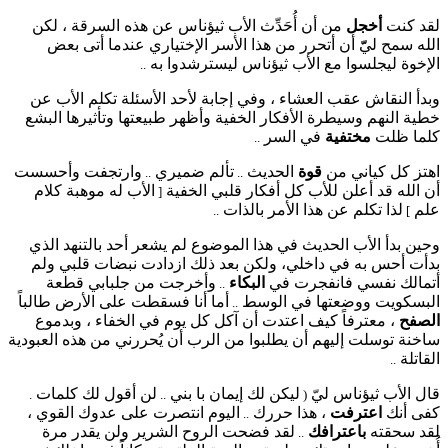
لقد كنت
أخجل
من أن أُحَدِّث الأب ثيؤناس عن هذه السرقة ، لكن
الله سمح ليّّ أن أتحرر من هذا الأسر الإختياري عندما أتى بعض
الإخوة ليجلسوا مع الأب ثيؤناس ليسترشدوا به
..
وبدأ النقاش عقب العشاء ، وفي إجابة لأحد الأسئلة تكلم الأب عن
خطية النهم وسيطرة الأفكار الخفية وأظهر طبيعتها وتأثيرها البشع
كلما ظلت
مختفية
في السر
..
اهتز كل كياني من
قوة
الحديث
تألم ضميري
وارتجفت وأحسست
..
..
أن الله قد أعلن للأب كل أفكار قلبي الخفية
الأب له موهبة كلام
[
علم
لذا تكلم عن هذا الأمر بالذات
..
]
وحين بدأ الأب الحديث في هذا الموضوع لم يشعر أحد بالتنهد الذي
بدأت أحس به في داخلي، ولكن بعد ذلك ازدادت نبضات قلبي ولم
أتمالك نفسي فانفجرت في
البكاء
وأخرجت من جلبابي قطعة
..
البسكويت ووضعتها في الوسط
أما أنا فسقطت على الأرض طالباً
..
الصفح
، معترفاً كيف اعتدت أن آكل كل يوم في الخفاء ، وبدموع
ساخنة توسلت إليهم أن يطلبوا من الرب أن يُحررني من هذه العبودية
القاتلة
..
قال الأب ثيؤناس ليّ
ليكن لك إيمان با بني
لن أقول لك كلمات
.
..
(
كفى أنك
اعترفت
، هذا حررك
اليوم انتصرت على عدوك القوي ،
..
لقد سحقته
باعترافك
لقد فضحت الروح الشرير ولن يقدر مرة
..