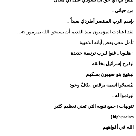
من حياتي
..
بإسم الرب المنتصر أطردكِ بعيداً
..
لقد اعتادت المؤمنون منذ القديم أن يسبحوا الله بمزمور
149 ..
تأمل معي بعض آياته الذهبية
..
هللويا
غنوا للرب ترنيمة جديدة
..
”
ليفرح إسرائيل بخالقه
.
ليبتهج بنو صهيون بملكهم
ليُسبحّوا اسمه برقص
بدُفّ وعود
.
ليرنموا له
..
تنويهات
جمع تنويه التي تعني تعظيم كثير
[
high praises ]
الله في أفواههم