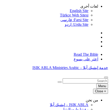
Skip
لغات أخرى
to
English Site
content
Türkçe Web Sitesi
Farsi Site: فارسی
Urdu Site: اردو
Read The Bible
اعثر على يسوع
خدمة إيشيك أبلا – IŞIK ABLA Ministries Arabic
البحث
عن:
Menu
Close
×
من نحن
IŞIK ABLA – إيشيك أبلا
رؤيتنا وإرساليتنا