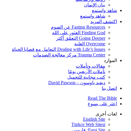
بيان الإيمان
شاهد واستمع
شاهد واستمع
اكتشف المزيد
Fasting Resources عن الصوم
Finding God العثور على الله
Going Deeper التعمّق أكثر
Overcome الغلبة
Dealing with Life’s Issues التعامل مع قضايا الحياة
Trauma Center مركز معالجة الصدمات
الموارد
مقالات وتأملات
تأملات الأربعين يومًا
كتب مجانية للتحميل
ديفيد باوسون – David Pawson
اتصل بنا
Read The Bible
اعثر على يسوع
لغات أخرى
English Site
Türkçe Web Sitesi
Farsi Site: فارسی