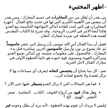
اظهر المختبيء
*
من يقدر أن يُقلل من دور
المخابرات
في حسم المعارك ، ومن يقدر
أن ينتقص من الأهمية الكبرى التي لها في تحديد نتائج القتال
أجهزة
..
المخابرات هي التي تُحدد للقادة أماكن المواجهة الحاسمة مع العدو
..
هكذا أيضاً الأمر في الحرب الروحية ، وقد شرح لنا الكتاب المقدس
أهمية هذه النقطة في سرده لمعارك كنعان
..
فقبل أن يبدأ القتال أمر الله موسى بأن يرسل اثنى عشر
جاسوساً
..
ثم عاد يشوع بن نون وأرسل
جاسوسين
آخرين مباشرة قبل بدء
المعارك ، فالحصول على معلومات سليمة عن أماكن تجمع العدو
ومراكزه القوية ومستوى قوة جنوده هو دائماً الخطوة الأولى في
معارك القتال لأجل الحرية
..
نعم ، كل منا يحتاج أن
يتجسس كنعانه
ليعرف أي مساحات بها لا
تزال مُقيدة ولا تخضع لقيادة الرب
..
فما هى المجالات التي لا يزال العدو
يسيطر
عليها حتى الآن ؟
وهل هناك
قيود
من أرواح الخوف
الكذب
النجاسة
صغر
..
..
..
النفس
الهوى
الخ ؟
..
..
إبليس لا يريدك أن تقوم بهذه الخطوة ، لأنه يريد أن يظل وجوده
غير