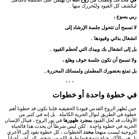
ليكشف كل القيود وليُحررك منها
..
ربي يسوع ،
لا تسمح أن تتحول جلسة الإرشاد إلى
انشغال بذاتي وقيودها
..
بل إلى انشغال بك وبيدك التي تُحطم القيود
..
ولا تسمح أن تكون جلسة خوف وهلع ،
بل تمتع بحضورك المطمئن ولمساتك المحررة
..
+ + +
في خطوة واحدة أو خطوات
حين يُظهر الروح القدس قيودنا الحقيقية فإننا نكون قد خطونا أهم
خطوة في الطريق لنوال الحرية الكاملة
بل إنه في كثير من
..
الأوقات قد تُحل القيود
بمجرد ظهورها
في نور الروح ، فينال الإنسان
الحرية في خطوة واحدة
لكن ليس شرطاً أن يحدث هذا فالحياة
..
الروحية ليست منهجاً
محدد
الخطوات ، كل خطوة تقود إلى الأخرى
بل هي بالأكثر حياة تتنوع فيها طرق الله من شخص إلى آخر، أحياناً