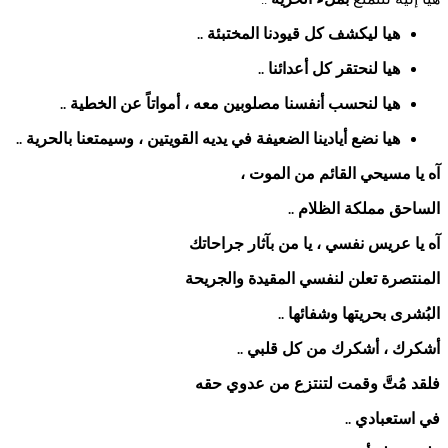
هيا ليكشف كل قيودنا المختبئة
..
هيا لنحتقر كل أعدائنا
..
هيا لنحسب أنفسنا مصلوبين معه ، أمواتاً عن الخطية
..
هيا نضع أيادينا الضعيفة في يديه القويتين ، وسيمتعنا بالحرية
..
آه يا مسيحي القائم من الموت ،
الساحق مملكة الظلام
..
آه يا عريس نفسي ، يا من بآثار جراحاتك
المنتصرة تعلن لنفسي المقيدة والجريحة
البُشرى بحريتها وشفائها
..
أشكرك ، أشكرك من كل قلبي
..
فلقد مُتَّ وقمت لتنتزع من عدوي حقه
في استعبادي
..