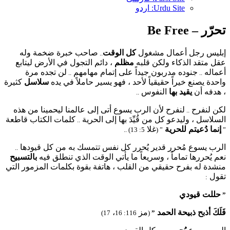
Urdu Site: اردو
تحرّر – Be Free
إبليس رجل أعمال مشغول
كل الوقت
صاحب خبرة ضخمة وله
..
عقل متقد الذكاء ولكن قلبه
مظلم
، دائم التجول في الأرض ليتابع
أعماله
جنوده مدربون جيداً على إتمام مهامهم
لن تجده مرة
..
..
واحدة يصنع خيراً حقيقياً لأحد ، فهو يسير حاملاً في يده
سلاسل
كثيرة
، هدفه أن
يقيد بها
النفوس
..
لكن لنفرح
لنفرح لأن الرب يسوع أتى إلى عالمنا ليحمينا من هذه
..
السلاسل ، وليدعو كل من قُيِّدَ بها إلى الحرية
كلمات الكتاب قاطعة
..
إنما دُعيتم للحرية
غلا
5: 13) ..
” (
”
الرب يسوع مُحرر قدير يُحرر كل نفس تتمسك به من كل قيودها
..
نعم يُحررها تماماً ، وسريعاً ما يأتي الوقت الذي تنطلق فيه
بالتسبيح
منشدة له بفرح حقيقي من القلب ، هاتفة بقوة بكلمات المزمور التي
تقول
:
حللت قيودي
”
فَلَكَ أذبح ذبيحة الحمد
مز
،
17)
116: 16
(
”