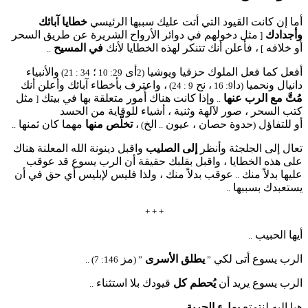
أما إن كانت القيود التي أتت عليك سببها الرئيسي
خطايا آبائك
وأجدادك
مثل دخولهم في دوائر الأرواح الشريرة عن طريق السحر
[
أو خلافه
، فأعلن أنك تتنكر لهذه الخطايا لأنك
في المسيح
..
]
أفعل كما فعل الملوك حزقيا ويوشيا
أى
؛
والأنبياء
34 : 21)
29: 10
(2
دانيال ونحميا
دا
، نح
، واعترف بأخطاء آبائك وأعلن أنك
9 : 24)
9: 16
(
مُتَّ مع الرب عنها
وإذا كانت هناك أُمور متعلقة بها في بيتك
مثل
[
..
كتب السحر ، صور لآلهة وثنية ، أشياء للوقاية من الحسد
أو للتفاؤل
حدوة حصان ، عيون
الخ
،
تخلّص منها
مهما كان ثمنها
..
)
..
(
تعال إلى الجلجثة وأنظر
إلى الصليب
واقبل دينونة الله المعلنة هناك
على هذه الخطايا ، واقبل بقلبك حقيقة أن الرب يسوع قد عوقب
عليها بدلاً منك
عوقب بدلاً منك ، ولذا فليس لإبليس أي حق في أن
..
يستعبدك بسببها
..
+ + +
أيها الحبيب
..
الرب يسوع أتى لكي
يطلق الأسرى
مز
146: 7) ..
” (
”
الرب يسوع يريد أن
يُحطم كل
قيودك بلا استثناء
..
هيا إليه لنتمتع
بملء الحرية
..