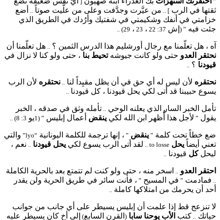
احتقرتك استهزأت
بك العذراء ابنة صهيون
أيّ نفس ضعيفة تضع
[
”
ثقتها في الرب
من عيَّرت وجدَّفت وعلى من علَّيت صوتاً
أضع
..
] ..
خزامتي في أنفك وشكيمتي في شفتيك وأرُدك في الطريق الذي
جئت فيه
إش
،
،
29) ..
23
37: 22
” (
آه ، هل تعلّمنا مع رجال أورشليم هذا الدرس الثمين ؟
هل تعلّمنا أن
..
نحتقر العدو
حتى ولو كانت جيوشه
تحيط بنا
، حتى ولو كنا لا نزال في
قيودنا
؟
..
نحتقره
لأن ليس له أي حق في أن يظل مقيِداً لنا
نحتقره
لأن الرب
..
يسوع حبيبنا قد أتى لكي يحل قيودنا ، كل قيودنا
..
تأمل الخبر السار الذي يعلنه الوحي
تأمله وثق في صدقه ، الخبر
..
يقول
لأجل هذا أُظهر ابن الله لكي
ينقض
أعمال إبليس
يو
3: 8) ..
” (1
”
ضع خطاً تحت كلمة
ينقض
، إنها ترجمة للكلمة اليونانية
والتي
“lyo”
”
”
تعني أيضاً
يحل
لقد أتى الرب يسوع لكي
يحل قيودنا
نعم ،
..
to losse ..
ليحل
كل
قيودنا
..
احتقر العدو
اسخر منه ، حتى ولو كنت لم تتمتع بعد بالحرية الكاملة
..
فمادمت
في المسيح
، فأنت سائر في طريق الحرية ولن يقدر
”
”
..
أحد أن يحرمك من امتلاكها كاملة
..
لا تنزعج قط إذا علمت أن إبليس يسيطر على أي جانب من جوانب
حياتك
كتب
الأب يوحنا سابا
القرن السابع
إلى أخ كان يسيطر عليه
)
(
..