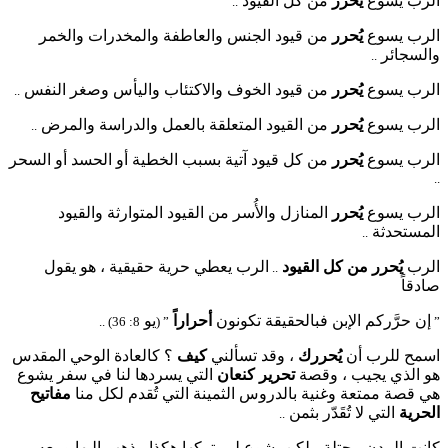
الرب يسوع
يُحرر
من كل القيود
..
الرب يسوع
يُحرر
من قيود الجنس والعاطفة والمخدرات والخمر
والسجائر
..
الرب يسوع
يُحرر
من قيود الخوف والاكتئاب واليأس وصغر النفس
..
الرب يسوع
يُحرر
من القيود المتعلقة بالعمل والدراسة والمرض
..
الرب يسوع
يُحرر
من كل قيود آتية بسبب الخطية أو الحسد أو السحر
..
الرب يسوع
يُحرر
المنازل والأُسر من القيود المتوارثة والقيود
المستحدثة
..
الرب
يُحرر
من كل القيود
الرب يعطي حرية حقيقية ، هو يقول
..
صادقاً
إن حرَّركم الإبن فبالحقيقة تكونون
أحراراً
يو
8: 36) ..
” (
”
اسمح للرب أن
يُحررك
، وقد تسألني
كيف
؟ كالعادة الوحي المقدس
هو الذي يجيب ، وقصة
تحرير كنعان
التي يسردها لنا في سفر يشوع
هي قصة ممتعة وغنية بالدروس الثمينة التي تُقدم لكل منا
مفاتيح
الحرية
التي لا تُقَدّر بثمن
..
كانت المدن محتلة ، لكن يشوع لم يتركها هكذا
ذهب إليها ومعه