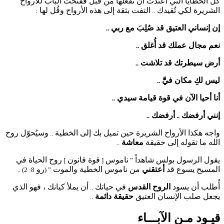
كل الخطايا التي اعتدت أن تفعلها من قبل ففتحت الباب للأرواح
الشريرة لكي تُقيدك
التفت بثقة إلى هذه الأرواح وقُل لها
:
..
إن إنساني العتيق قد صُلِبَ مع ربي
..
نعم مجال عملك قد أُغلق
..
أرض سيطرتك قد تلاشت
..
ليس لكِ مكان فيَّّ
..
أنا أحيا الآن في قوة قيامة سيدي
..
إنني أرفضك
أرفضك
..
..
واجه هكذا الأرواح الشريرة حين تميل بك إلى الخطية
وسيُحوّل روح
..
الله ما تقوله إلى حقيقة
معاشة
..
يقول الرسول بولس شاهداً
ناموس
قوة قانون
روح الحياة في
]
[
”
المسيح يسوع قد
أعتقني
من ناموس الخطية والموت
رو
8: 2) ..
” (
أُطلب أن يسود
الروح القدس
في حياتك
أن يملأ كيانك ، فهو الذي
..
يجعل صلب الإنسان العتيق
حقيقة دائمة
..
قيـود مـن الآبـــاء