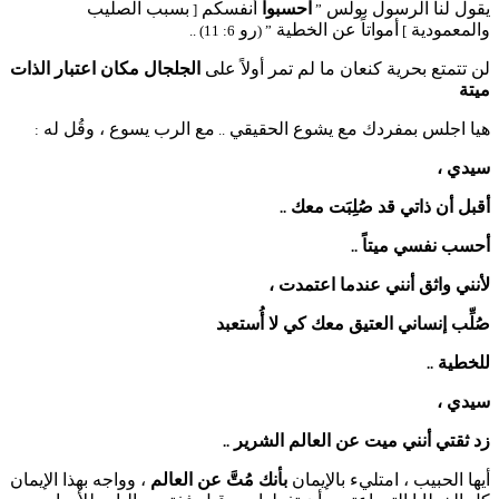
يقول لنا الرسول بولس
احسبوا
أنفسكم
بسبب الصليب
[
”
والمعمودية
أمواتاً عن الخطية
رو
6: 11) ..
” (
]
لن تتمتع بحرية كنعان ما لم تمر أولاً على
الجلجال
مكان اعتبار الذات
ميتة
هيا اجلس بمفردك مع يشوع الحقيقي
مع الرب يسوع ، وقُل له
:
..
سيدي ،
أقبل أن ذاتي قد صُلِبَت معك
..
أحسب نفسي ميتاً
..
لأنني واثق أنني عندما اعتمدت ،
صُلِّب إنساني العتيق معك كي لا أُستعبد
للخطية
..
سيدي ،
زد ثقتي أنني ميت عن العالم الشرير
..
أيها الحبيب ، امتليء بالإيمان
بأنك مُتَّ عن العالم
، وواجه بهذا الإيمان