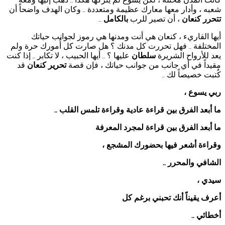
..
شعبه ، وأدار معها معارك عظيمة ومتعددة
وكان الهدف واضحاً أن
..
تتحرر كنعان
، أن تصير للرب
بالكامل
..
أيها القاريء ، كنعان هي أنت ومدنها هي رموز لجوانب حياتك
المختلفة
فهل تحررت كل مدنك ؟ هل صارت كل أُمورك حرة ولم
..
يعد للأرواح الشريرة
سلطان
عليها ؟
أيها الحبيب ، لا تكابر
إذا كنت
..
..
مقيداً في أي جانب من جوانب حياتك ، فإن قصة
تحرير كنعان
قد
كُتبت خصيصاً لك
..
ربي يسوع ،
ما أبعد الفرق بين قراءة عادية وقراءة تلمس القلب
..
ما أبعد الفرق بين قراءة لمجرد المعرفة
وقراءة أشعر فيها بحضورك المشجع ،
الشافي والمحرر
..
سيدي ،
أعرف يقيناً أنك تحبني برغم كل
أخطائي
..