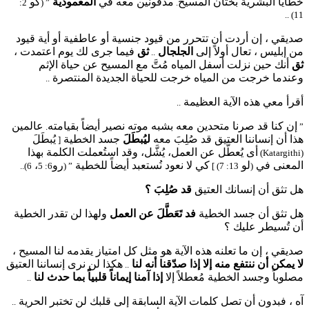
خطايا البشرية بختان المسيح
مدفونين معه في
المعمودية
كو
2:
” (
.
11) ..
صديقي ، إن أردت أن تتحرر من قيود جنسية أو عاطفية أو أية قيود
من إبليس ، تعال أولاً إلى
الجلجال
ثق
فيما جرى لك يوم اعتمدت ،
..
ثق
أنك حين نزلت أسفل المياه مُتَّ مع المسيح عن حياة الإثم
وعندما خرجت من المياه خرجت للحياة الجديدة المنتصرة
..
أقرأ معي هذه الآية العظيمة
..
إن كنا قد صرنا متحدين معه بشبه موته نصير أيضاً بقيامته
عالمين
.
”
هذا أن إنساننا العتيق قد صُلِبَ معه
ليُبطَلَ
جسد الخطية
يُبطَلَ
[
أى يُعطَّل عن العمل، يُشَّل، وقد استُعملت الكلمة بهذا
(Katargithi)
المعنى في
لو
كي لا نعود نُستعبد أيضاً للخطية
رو
،
6)..
6: 5
” (
13: 7) ]
(
هل تثق أن إنسانك العتيق
قد صُلِبَ ؟
هل تثق أن جسد الخطية
فد تَعَطَّلَ عن العمل
ولهذا لن تقدر الخطية
أن تُسيطر عليك ؟
صديقي ، إن ما تعلنه هذه الآية هو مثل كل امتياز يقدمه لنا المسيح ،
لا يمكن أن ننتفع منه
إلا إذا صدّقنا أنه لنا
هكذا لن نرى إنساننا العتيق
..
مصلوباً وجسد الخطية مُعطلاً إلا
إذا آمنا إيماناً قلبياً بما حدث لنا
..
آه ، فبدون أن تصل كلمات الآية السابقة إلى قلبك لن تختبر الحرية
..