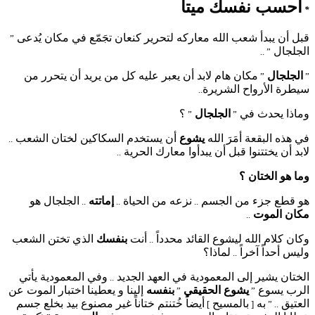
أحسب نفسك ميتاً
*
قبل أن يبدأ شعب الله معاركه لتحرير كنعان تجَمّع في مكان يُدعى
”
الجلجال
” ..
الجلجال
مكان هام لابد أن يعبر عليه كل من يريد أن يتحرر من
”
”
سيطرة الأرواح الشريرة
..
وماذا يحدث في
الجلجال
؟
”
”
في هذه البقعة أمَرَ الله
يشوع
أن يستخدم السكاكين لختان الشعب
..
لابد أن يختتنوا قبل أن يبدأوا معارك الحرية
..
وما هو الختان ؟
هو قطع جزء من الجسم
نزعه من الحياة
إماتته
الجلجال هو
..
..
..
مكان الموت
..
وكان كلام الله ليشوع القائد محدداً
أنت
بنفسك
الذي تختن الشعب
..
وليس أحداً آخراً
لماذا؟
..
الختان يشير إلى المعمودية في العهد الجديد
وفي المعمودية يأتي
..
الرب يسوع
يشوع الحقيقي
بنفسه
إلينا و يعطينا اختبار الموت عن
”
”
العتيق
به
بالمسيح
أيضاً خُتنتم ختاناً غير مصنوع بيد بخلع جسم
]
[
.. ”