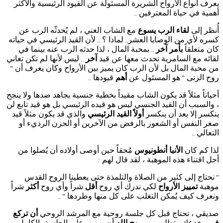
يعرف أنواع الأرواح الشريرة المسئولة عن القيود الرئيسية والأكثر
أهمية في حياة المعترفين
..
أُنظر إلى
لقاء الرب يسوع
مع الشاب الغني ، لم يُحدثّه الرب عن
كسره لأي من الوصايا العشر
لماذا ؟
لأن القيد الرئيسي في حياته
..
..
كان متعلقاً
بأمر آخر
بمحبة المال ، لذا حدثه الرب عنه بينما في
..
لقائه مع السامرية تحدث معها عن قيد
آخر
ليس لأنها لم تكن تعاني
..
من محبة المال بل لأن الرب كان يميز بين الأرواح وكان يعرف أن
”
روح الزنى
هو المسئول عن
أهم
قيودها
..
”
أحياناً مثلاً قد يكون الشاب مقيداً بخطية جنسية يجاهد ضدها ولا ينجح
، والسبب أن القيد الجنسي ليس هو قيده الرئيسي بل هو قيد تابع لن
ينكسر إلا بعد أن ينكسر
أولاً القيد الرئيسي
والذي قد يكون مثلاً قيد
صغر النفس أو الشعور بالرفض من الآخرين أو الحزن الرديء أو
التعالي
..
لذا كم كان
الأنبا أنطونيوس
مُحقاً حين أوصى أولاده أن يُصلوا من
أجل اقتناء هذه الموهبة ، لقد قال لهم
:
نحتاج إلى كثير من الصلاة والتلمذة حتى يعطينا الروح القدس
”
موهبة
تمييز الأرواح
لكي ندرك أي روح
أقل
شراً وأي روح
أكثر
شراً
ونعرف كيف يُمكن التغلب على كل منها وطردها
” ..
صديقي ، تحتاج قبل كل جلسة روحية مع المرشد الروحي
أن تركع
في
مخدعك وتطلب من
روح الله
أن يهيمن على الجلسة بالكامل