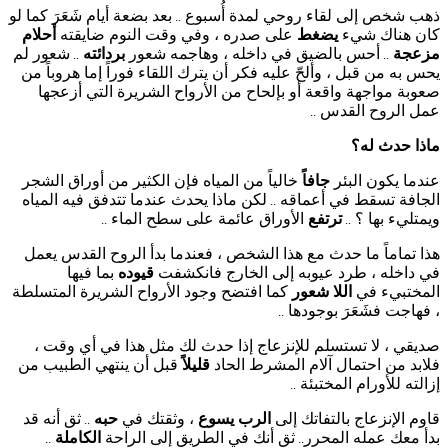
ذهب شخص إلى لقاء روحي لمدة أُسبوع
بعد بضعة أيام شَعَرَ كما لو
..
كان هناك شيء
يضغط
على صدره ، وفي وقت النوم ضايقته
أحلام
مزعجة
أحس بالضيق في داخله ، وهاجمه شعور
بردائته
شعور لم
..
..
يحس به من قبل ، وألحّ عليه فكر أن يترك اللقاء فوراً إما هروباً من
صعوبة مواجهة واقعة أو بإلحاح من الأرواح الشريرة التي أزعجها
عمل الروح القدس
..
ماذا حدث له؟
عندما يكون البئر
جافاً
خالياً من المياه فإن الكثير من أوراق الشجر
الجافة تسقط في أعماقه
لكن ماذا يحدث عندما تتدفق فيه المياه
..
ويمتليء بها ؟
ترتفع
الأوراق عائمة على سطح الماء
..
..
هذا تماماً ما حدث مع هذا الشخص ، فعندما بدأ الروح القدس يعمل
في داخله ، طرد عيوبه إلى الخارج فانكشفت
قيوده
بما فيها
المختبيء في
اللا شعور
كما افتضح وجود الأرواح الشريرة المتسلطة
، فهاجت فشَعَرَ بوجودها
..
صديقي ، لا تستسلم للإنزعاج إذا حدث لك مثل هذا في أي وقت ،
فلابد من احتمال آلام المشرط الحاد
قليلاً
قبل أن ينتهي الطبيب من
إزالته للأورام المختبئة
..
قاوم الإنزعاج بالتفاتك إلى
الرب يسوع
، وثقتك في
حبه
ثق أنه قد
..
بدأ معك عمله المحرر
ثق أنك في الطريق إلى الراحة
الكاملة
..
..