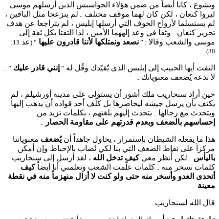
ويشوع ، كانا أيضاً من ضمن هؤلاء الجواسيس الذين أرسلهم موسى
ليروا كنعان ، لكن كان لهما موقف مختلف
لم ينزعجا مثل الباقين ،
..
لم يستسلما لأرواح الخوف التي أرسلها إبليس ، لم يتراجعا عن هدف
تحرير كنعان
وثقا في وعد إلههما الأمين ، لذا التفتا بكل ثقة إلى
..
موسى والشعب وقالا
نصعد ونمتلكها
لأننا قادرون عليها
عد
13:
” (
: ”
30) ..
التفت أيها الحبيب إلى إبليس الذى يٌُقيّدك وقُل له
إنني قادر عليك
” ..
”
لا تدعه يُضعف معنوياتك
..
حين أراد سنحاريب ملك أشور أن يستولى على مدينة أورشيلم ، لم
يكتف بأن يرسل جيشه ليحاصرها بل كلّف أحد قواده أن يذهب إليها
ويتحدث مع رجالها
يتحدث إليهم بلغتهم ، بكلمات تزيد من
..
إحساسهم بالضعف وبعدم قدرتهم على مقاومة الحصار
..
هذا ما يفعله الشيطان بإستمرار ، يحاول جاهداً أن
يُضعف
معنوياتنا
مركزاً على نقاط الضعف التي بنا لكي نُصاب بالإحباط وإن أمكن
باليأس
لكن أُنظر معي
كيف تدخل الله
، لقد أرسل إلى سنحاريب
..
كلمات تسخر منه
كلمات علّمت الشعب وتعلمني أنا أيضاً
كيف
..
أتحدى العدو وأسخر منه حتى ولو كنت لا أزال منهزماً منه في نقطة
معينة
..
قال الله لسنحاريب
..