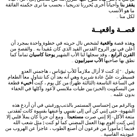
يقفز بنا
وأحياناً أُخرى يُحررنا تدريجياً ، بحسب ما ترى حكمته الفائقة
ما هو الأنسب
لكل منا
..
قصــة واقعيــة
وهذه قصة
واقعية
لشخص نال حريته في خطوة واحدة بمجرد أن
أُعلن في نور الروح القدس القيد الذي كان مُقيداً به
والقصة من
..
القرن الرابع
، وقد سجلها لنا الأب الشهير
يوحنا كاسيان
تماماً كما
نطق بها صاحبها
الأب سيرابيون
..
يقول
إذ كنت لا أزال ملازماً للأب ثيؤناس ، هاجمني العدو
: ”
فسيطرت عليَّ عادة شريرة وهي أنه بعد أن كنا نتناول معاً الطعام
في الساعة التاسعة
الثالثة ظهراً
من كل يوم ، كنت
أخبيء
قطعة
)
(
من البسكويت
الخبز
بين طيات ملابسي لأعود وآكلها في الخفاء
)
(
بدون علمه
..
وبالرغم من إحساسي المستمر بالذنب ورغبتي في أن أردع هذه
الشهوة
حتى إنني كن آتي إلى نفسي وأُعنفها بقسوة كانت تُفقدنى
–
متعة الأكل
إلا إنني صرت
مستعبداً
ومع أن حزناً كان يملأ قلبي إلا
..
–
إنني كنت أقوم بهذا العمل المضني كما لو كنت
مثل شعب الله
[
قديماً
مأموراً من فرعون أن أصنع الطوب ، عاجزاً عن الهروب من
]
عبوديته القاسية
..