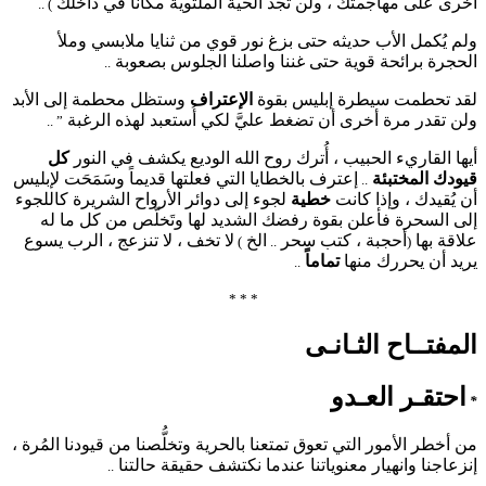
أُخرى على مهاجمتك ، ولن تجد الحية الملتوية مكاناً في داخلك
) ..
ولم يُكمل الأب حديثه حتى بزغ نور قوي من ثنايا ملابسي وملأ
الحجرة برائحة قوية حتى غننا واصلنا الجلوس بصعوبة
..
لقد تحطمت سيطرة إبليس بقوة
الإعتراف
وستظل محطمة إلى الأبد
ولن تقدر مرة أخرى أن تضغط عليَّ لكي أُستعبد لهذه الرغبة
” ..
أيها القاريء الحبيب ، أُترك روح الله الوديع يكشف في النور
كل
قيودك المختبئة
إعترف بالخطايا التي فعلتها قديماً وسَمَحَت لإبليس
..
أن يُقيدك ، وإذا كانت
خطية
لجوء إلى دوائر الأرواح الشريرة كاللجوء
إلى السحرة فأعلن بقوة رفضك الشديد لها وتَخلّص من كل ما له
علاقة بها
أحجبة ، كتب سحر
الخ
لا تخف ، لا تنزعج ، الرب يسوع
)
..
(
يريد أن يحررك منها
تماماً
..
* * *
المفتــاح الثـانـى
احتقـر العـدو
*
من أخطر الأمور التي تعوق تمتعنا بالحرية وتخلُّصنا من قيودنا المُرة ،
إنزعاجنا وانهيار معنوياتنا عندما نكتشف حقيقة حالتنا
..