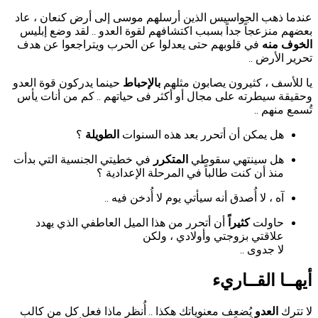
عندما ذهب الجواسيس الذين أرسلهم موسى إلى أرض كنعان ، عاد
بعضهم منزعجاً جداً بسبب اكتشافهم لقوة العدو
لقد وضع إبليس
..
الخوف منه
في قلوبهم حتى يعدلوا عن الحرب ويتراجعوا عن هدف
تحرير الأرض
..
يا للأسف ، كثيرون يصابون مثلهم
بالإحباط
حينما يدركون قوة العدو
وحقيقة سيطرته على مجال أو أكثر فى حياتهم
كم من أنات يأس
..
تُسمع منهم
..
هل يمكن أن أتحرر بعد هذه السنوات
الطويلة
؟
هل سينتهي سقوطي
المتكرر
في خطيتي الجنسية التي بدأت
منذ أن كنت طالباً في المرحلة الإعدادية ؟
آه ، لا أُصدق أنه سيأتي يوم لا أُدخن فيه
..
حاولت
كثيراً
أن أتحرر من هذا الميل العاطفي الذي يهدد
علاقتي بزوجتي وأولادي ، ولكن
لا جدوى
..
أيهــا القــاريء
لا تترك
العدو
يُضعف معنوياتك هكذا
أُنظر ماذا فعل كل من كالب
..