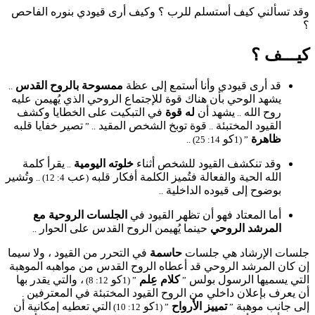
وقد تسألني كيف أستسلم للرب ؟ وكيف أرى قيودي بنوره الفاحص
؟
كيـــف ؟
قد أرى قيودي وأنا أستمع إلى عظة
ممسوحة بالروح القدس
..
يشهد الوحي بأن هناك قوة للإجتماع الروحي الذي يُهيمن عليه
روح الله
يشهد أن
له قوة
في التبكيت على الخطايا وكشف
..
القيود المختبئة
قوة توبخ الشخص المقيد
تصير خفايا قلبه
.. ”
..
ظاهرة
كو
14: 25) ..
” (1
وقد تنكشف القيود للشخص أثناء
خلوته اليومية
يقرأ كلمة
..
الله الحية والفعالة فتُميز الكلمة أفكار قلبه
عب
وتُشير
4: 12) ..
(
بوضوح إلى قيوده الداخلية
..
أما المعتاد فهو أن تظهر القيود في
الجلسات الروحية مع
المرشد الروحي
حينما يُهيمن الروح القدس على الحوار
..
جلسات الإرشاد هي جلسات
حاسمة
في التحرر من القيود ، ولا سيما
إن كان المرشد الروحي قد أعطاه الروح القدس من مواهبه الموهبة
التي يسميها الرسول بولس
كلام عِلم
كو
، والتي يقدر بها
12: 8)
” (1
”
أن يعرف بإعلان داخلي من الروح القيود المختبئة في المعترفين
.
إلى جانب موهبة
تمييز الأرواح
كو
التي تعطيه إمكانية أن
12: 10)
” (1
”