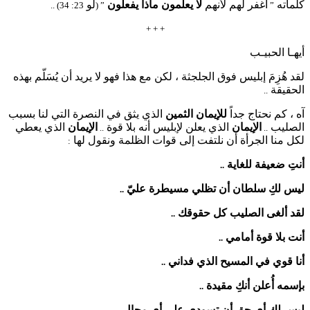
كلماته
اغفر لهم لأنهم
لا يعلمون ماذا
يفعلون
لو
23: 34) ..
” (
”
+ + +
أيهـا الحبيـب
لقد هُزِمَ إبليس فوق الجلجثة ، لكن مع هذا فهو لا يريد أن يُسَلّم بهذه
الحقيقة
..
آه ، كم نحتاج جداً
للإيمان الثمين
الذي يثق في النصرة التي لنا بسبب
الصليب
الإيمان
الذي يعلن لإبليس أنه بلا قوة
الإيمان
الذي يعطي
..
..
لكل منا الجرأة أن نلتفت إلى قوات الظلمة ونقول لها
:
أنتِ ضعيفة للغاية
..
ليس لكِ سلطان أن تظلي مسيطرة عليّ
..
لقد ألغى الصليب كل حقوقك
..
أنت بلا قوة أمامي
..
أنا قوي في المسيح الذي فداني
..
بإسمه أُعلن أنكِ مقيدة
..
ليس لكِ أي حق أن تسودي على أي مجال