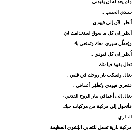
ولم يعد له أن يقيدني
..
سيدي الحبيب
..
أنظر الآن إلى قيودي
..
أنظر إلى كل ما يعوق استخدامك ليّ
ويُعطّل سيري معك وتمتعي بك
..
اُنظر إلى كل قيودي
..
تعال بقوة قيامتك
تعال واسكب نار روحك في قلبي ،
فتحرق قيودي وتُطَهّر أعماقي
..
تعال إلى أعماقي بنار الروح القدس ،
فأتحول إلى مركبة من مركبات حبك
النـاري
..
مركبة نارية تحمل للتعابى البُشرى العظيمة