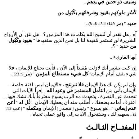
وسيف ذو حدين في يدهم
..
لأسْرِ ملوكهم بقيود وشرفائهم بكُبُول من
حديد
مز
،
،
8) ..
6
149: 1-3
” (
آه ، هل نقدر أن نُسبح الله بكلمات هذا المزمور؟
هل نثق أن الأرواح
..
الشريرة لن تستمر مُقيدة لنا بل نحن الذين سنقيدها
بقيود وكُبُول
”
من حديد
؟
..
”
أيها القاريء
..
إن كنت تشعر أنك لازلت مُقيداً إلى الآن ، فأنت تحتاج للإيمان ، فلا
شيء يقف أمام الإيمان
كل شيء مستطاع للمؤمن
مر
9: 23) ..
” (
”
وإن لم يكن لك هذا الإيمان
فلا تنزعج
، فالإيمان ليس لفئة خاصة
..
الإيمان يأتي من
التأمل المستمر في وعود الله
إقرأ الآيات التي
..
تتحدث عن النصرة ، وتحدث مع الرب يسوع معترفاً بأنك تشك فيها
..
اعترف أمامه بضعفك ، أُطلب منه أن يعطيك الإيمان
قُل له
أعن
”
..
عدم إيماني
هو يسوع
رئيس
مصدر
الإيمان
ومكمله
عب
12:
” (
]
[
”
” ..
سيهبه لك ، وستتحول الآيات إلى واقع عملي تحياه
..
2) ..
المفتــاح الثـالـث