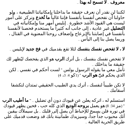
معروف
لا تسمح له بهذا
..
..
لكننا لن نقدر أن نعرف حقيقة ما بداخلنا بإمكانياتنا الطبيعية ، ولو
حاولنا أن نفحص أنفسنا بأنفسنا فإننا غالباً
ما نُخدع
ونركز على أُمور
ليست هي القيود الأشد خطورة
إبليس أمهر منا وإمكانياته في
..
التضليل
غير عادية ، إلى جانب أنه كثيراً ما يستخدم فحصنا لأنفسنا
بأنفسنا في إصابتنا بالإنزعاج وإضعاف روحنا المعنوية في القتال ،
وربما يصل بنا إلى اليأس
..
لا ، لا تفحص نفسك بنفسك
لئلا تقع بقدميك في
فخ جديد
لإبليس
..
لا تفحص نفسك بنفسك ، بل أترك
الرب
هو الذي يفحصك ليُظهر لك
حقيقة ما بداخلك
..
تأمل معي ما يقوله الرسول بولس
لست أحكم في نفسي
لكن
..
”
الذي يحكم فيّّ
هو الرب
كو
،
4)
4: 3
” (1
لا تكن طبيباً لنفسك ، أترك يدي الطبيب الحقيقي تمتدان لتكشفا
أسقامك
..
استسلم له ، اتركه يعلن عن قيودك دون أي تضليل
ما أطيب الرب
.. ”
مز
هو يعمل
بروحه الوديع
الذي كله حب ، فحين يظهر قيودك
34: 8)
” (
في نوره فلن يسمح للإحباط أن يصل إلى قلبك
بل سيملأك بيقين
..
أنك محبوب جداً جداً، وسيزيدك طمأنينة بأنك قد وضعت قدميك على
طريق الحرية الغالية
..