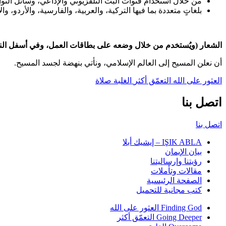
من خلال استخدام قنوات البث التلفزيوني والإذاعي، وسائل التوا
بلغاتٍ متعددة بما فيها التركية، والعربية، والفارسية، والأردو، وال
الشعار (ويُستخدم من خلال وضعه على بطاقات العمل، وفي أسفل النما
أن نعلن المسيح إلى العالم الإسلامي، ونأتي بنهضة لجسد المسيح.
العثور على الله
التعمّق أكثر
الغلبة
صلاة
اتصل بنا
اتصل بنا
IŞIK ABLA – إيشيك أبلا
بيان الإيمان
رؤيتنا وإرساليتنا
مقالات وتأملات
الصفحة الرئيسية
كتب مجانية للتحميل
Finding God العثور على الله
Going Deeper التعمّق أكثر