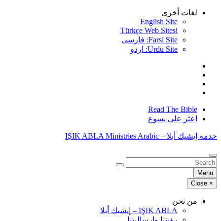
Skip
لغات أخرى
to
English Site
content
Türkçe Web Sitesi
Farsi Site: فارسی
Urdu Site: اردو
Read The Bible
اعثر على يسوع
خدمة إيشيك أبلا – IŞIK ABLA Ministries Arabic
البحث
عن:
Menu
Close
×
من نحن
IŞIK ABLA – إيشيك أبلا
رؤيتنا وإرساليتنا