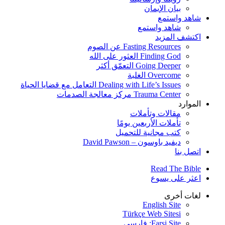
بيان الإيمان
شاهد واستمع
شاهد واستمع
اكتشف المزيد
Fasting Resources عن الصوم
Finding God العثور على الله
Going Deeper التعمّق أكثر
Overcome الغلبة
Dealing with Life’s Issues التعامل مع قضايا الحياة
Trauma Center مركز معالجة الصدمات
الموارد
مقالات وتأملات
تأملات الأربعين يومًا
كتب مجانية للتحميل
ديفيد باوسون – David Pawson
اتصل بنا
Read The Bible
اعثر على يسوع
لغات أخرى
English Site
Türkçe Web Sitesi
Farsi Site: فارسی