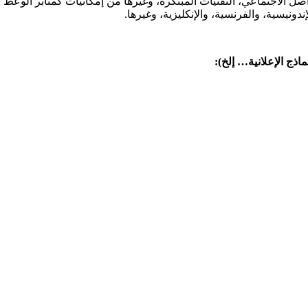
صل الاجتماعي، التقنيات المبتكرة، وغيرها من إمكانيات كمنابر الوعظ وا
إندونيسية، والفرنسية، والإنكليزية، وغيرها.
ذج الإعلانية… إلخ):