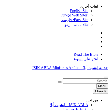
Skip
لغات أخرى
to
English Site
content
Türkçe Web Sitesi
Farsi Site: فارسی
Urdu Site: اردو
Read The Bible
اعثر على يسوع
خدمة إيشيك أبلا – IŞIK ABLA Ministries Arabic
البحث
عن:
Menu
Close
×
من نحن
IŞIK ABLA – إيشيك أبلا
رؤيتنا وإرساليتنا