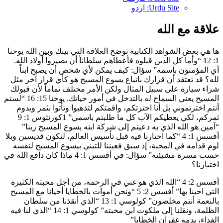
Urdu Site: اردو
علاقة مع الله
ها هي بعض الشواهد الكتابية توضح العلاقة التي بينك وبين الله يوحنا
1: 12 “وأما كل الذين قبلوه فأعطاهم سلطاناً أن يصيروا أولاد الله.
أي المؤمنون باسمه” سؤال: كيف يمكن لأي شخص أن يصبح ابناً
لله؟ قد تعتقد أن قرارك باتباع يسوع المسيح هو كأي قرار آخر مثل
شراء سيارة على سبيل المثال ولكن الأمر مختلف تماماً لأن قبولك
المسيح يعني السماح له بالتدخل في أمور حياتك. يوحنا 15: 16 “لستم
أنتم اخترتموني بل أنا اخترتكم، واقمتكم لتذهبوا وتأتوا بثمر ويدوم
ثمركم، لكي يعطيكم الآب كل ما طلبتم باسمي” 1كورنثوس 1: 9
“آمين هو الله الذي به دعيتم إلى شركة ابنه يسوع المسيح ربنا”
أفسس 1: 4 “كما اختارنا فيه قبل تأسيس العالم، لنكون قديسين وبلا
لوم قدامه في المحبة، إذ سبق فعيننا للتبني بيسوع المسيح لنفسه
حسب مسرة مشيئته” سؤال: في أفسس 1: 4 ماذا كان دافع الله في
اختيارنا؟
أفسس 2: 4 “الله الذي هو غني في الرحمة، من أجل محبته الكثيرة
التي احبنا بها” أفسس 2: 5 “ونحن أموات بالخطايا أحيانا مع المسيح
بالنعمة أنتم مخلصون” كولوسي 1: 13 “الذي أنقذنا من سلطان
الظلمة، ونقلنا إلى ملكوت ابن محبته” كولوسي 1: 14 “الذي لنا فيه
الفداء، بدمه غفران الخطايا”