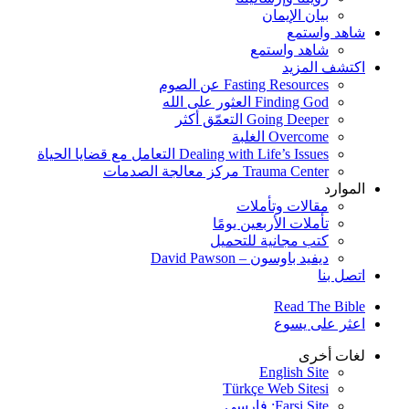
بيان الإيمان
شاهد واستمع
شاهد واستمع
اكتشف المزيد
Fasting Resources عن الصوم
Finding God العثور على الله
Going Deeper التعمّق أكثر
Overcome الغلبة
Dealing with Life’s Issues التعامل مع قضايا الحياة
Trauma Center مركز معالجة الصدمات
الموارد
مقالات وتأملات
تأملات الأربعين يومًا
كتب مجانية للتحميل
ديفيد باوسون – David Pawson
اتصل بنا
Read The Bible
اعثر على يسوع
لغات أخرى
English Site
Türkçe Web Sitesi
Farsi Site: فارسی